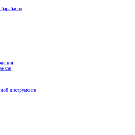
 барабанах
ования
анков
еной инструмента