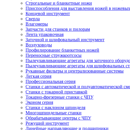
Cтрогальные и бланкетные ножи
Приспособления для выставления ножей в ножевых
Концевой инструмент
Сверла
Влагомеры
Запчасти для станков и пилорам
Лента упаковочная
Заточной и шлифовальный инструмент
Воздуховоды
Профилирование бланкетных ножей
Переносные стружкоотсосы
Пылеулавливающие агрегаты для заточного оборуд
Пылеулавливающие агрегаты для шлифовальных ст
Рукавные фильтры и централизованные системы
Легкая серия
Профессиональная серия
Станки с автоматической и полуавтоматической см
Станки с токарной приставкой
Токарно-фрезерные станки с ЧПУ
Эконом серия
Станки с наклоном шпинделя
Многошпиндельные станки
Обрабатывающие центры с ЧПУ
Режущий инструмент
Линейные направляющие и подшипники