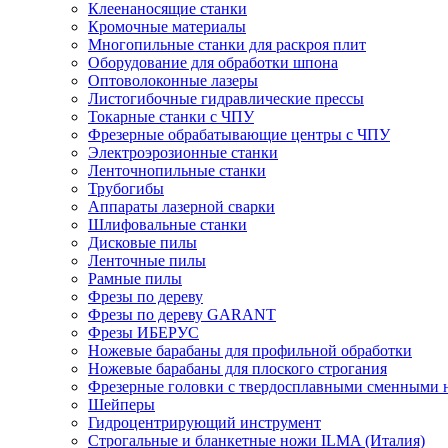
Клеенаносящие станки
Кромочные материалы
Многопильные станки для раскроя плит
Оборудование для обработки шпона
Оптоволоконные лазеры
Листогибочные гидравлические прессы
Токарные станки с ЧПУ
Фрезерные обрабатывающие центры с ЧПУ
Электроэрозионные станки
Ленточнопильные станки
Трубогибы
Аппараты лазерной сварки
Шлифовальные станки
Дисковые пилы
Ленточные пилы
Рамные пилы
Фрезы по дереву
Фрезы по дереву GARANT
Фрезы ИБЕРУС
Ножевые барабаны для профильной обработки
Ножевые барабаны для плоского строгания
Фрезерные головки с твердосплавными сменными
Шейперы
Гидроцентрирующий инструмент
Строгальные и бланкетные ножи ILMA (Италия)