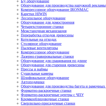
Б/у оборудование
Оборудование для производства наружной рекламы
Компрессорное оборудование IRONMAC
Каретки HIWIN
Лесопильное оборудование
Оборудование для домостроения
Четырехсторонние станки
Межстаночная механизация
Переработка отходов древесины
Котельные на отходах
Столярное оборудование
Пылевые вентиляторы
Компрессорное оборудование
Лазерно-гравировальные станки
Оборудование для сращивания по длине
Оборудование для старения древесины
Прессы и ваймы
Сушильные камеры
Шлифовальное оборудование
Автоподачики
Оборудование для производства багета и рамочных
Форматно-раскроечные станки
Форматно-раскроечные центры с ЧПУ
Кромкооблицовочные станки
Сверлильно-присадочные станки