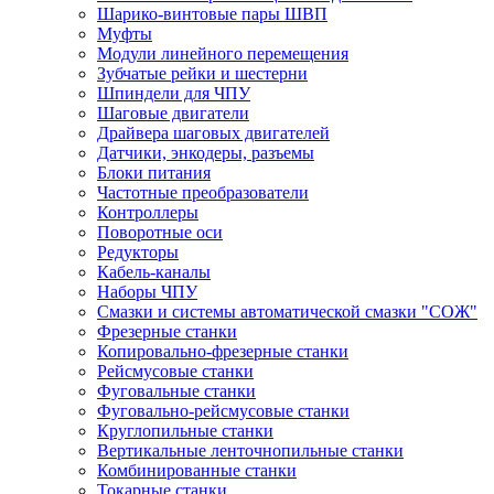
Шарико-винтовые пары ШВП
Муфты
Модули линейного перемещения
Зубчатые рейки и шестерни
Шпиндели для ЧПУ
Шаговые двигатели
Драйвера шаговых двигателей
Датчики, энкодеры, разъемы
Блоки питания
Частотные преобразователи
Контроллеры
Поворотные оси
Редукторы
Кабель-каналы
Наборы ЧПУ
Смазки и системы автоматической смазки "СОЖ"
Фрезерные станки
Копировально-фрезерные станки
Рейсмусовые станки
Фуговальные станки
Фуговально-рейсмусовые станки
Круглопильные станки
Вертикальные ленточнопильные станки
Комбинированные станки
Токарные станки