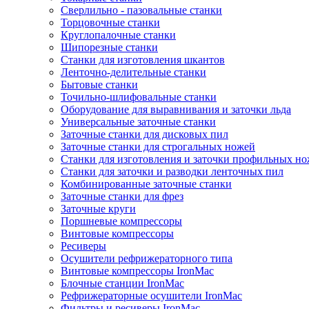
Сверлильно - пазовальные станки
Торцовочные станки
Круглопалочные станки
Шипорезные станки
Станки для изготовления шкантов
Ленточно-делительные станки
Бытовые станки
Точильно-шлифовальные станки
Оборудование для выравнивания и заточки льда
Универсальные заточные станки
Заточные станки для дисковых пил
Заточные станки для строгальных ножей
Станки для изготовления и заточки профильных н
Станки для заточки и разводки ленточных пил
Комбинированные заточные станки
Заточные станки для фрез
Заточные круги
Поршневые компрессоры
Винтовые компрессоры
Ресиверы
Осушители рефрижераторного типа
Винтовые компрессоры IronMac
Блочные станции IronMac
Рефрижераторные осушители IronMac
Фильтры и ресиверы IronMac