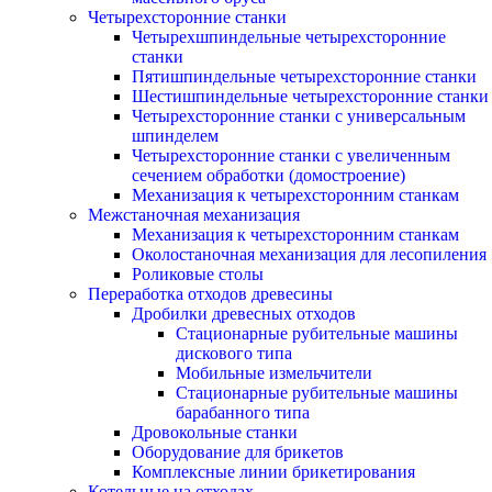
Четырехсторонние станки
Четырехшпиндельные четырехсторонние
станки
Пятишпиндельные четырехсторонние станки
Шестишпиндельные четырехсторонние станки
Четырехсторонние станки с универсальным
шпинделем
Четырехсторонние станки с увеличенным
сечением обработки (домостроение)
Механизация к четырехсторонним станкам
Межстаночная механизация
Механизация к четырехсторонним станкам
Околостаночная механизация для лесопиления
Роликовые столы
Переработка отходов древесины
Дробилки древесных отходов
Стационарные рубительные машины
дискового типа
Мобильные измельчители
Стационарные рубительные машины
барабанного типа
Дровокольные станки
Оборудование для брикетов
Комплексные линии брикетирования
Котельные на отходах