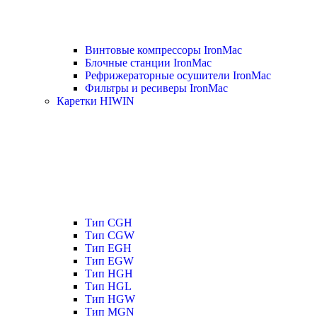
Винтовые компрессоры IronMac
Блочные станции IronMac
Рефрижераторные осушители IronMac
Фильтры и ресиверы IronMac
Каретки HIWIN
Тип CGH
Тип CGW
Тип EGH
Тип EGW
Тип HGH
Тип HGL
Тип HGW
Тип MGN