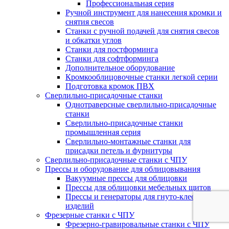
Профессиональная серия
Ручной инструмент для нанесения кромки и
снятия свесов
Станки с ручной подачей для снятия свесов
и обкатки углов
Станки для постформинга
Станки для софтформинга
Дополнительное оборудование
Кромкооблицовочные станки легкой серии
Подготовка кромок ПВХ
Сверлильно-присадочные станки
Однотраверсные сверлильно-присадочные
станки
Сверлильно-присадочные станки
промышленная серия
Сверлильно-монтажные станки для
присадки петель и фурнитуры
Сверлильно-присадочные станки с ЧПУ
Прессы и оборудование для облицовывания
Вакуумные прессы для облицовки
Прессы для облицовки мебельных щитов
Прессы и генераторы для гнуто-клееных
изделий
Фрезерные станки с ЧПУ
Фрезерно-гравировальные станки с ЧПУ