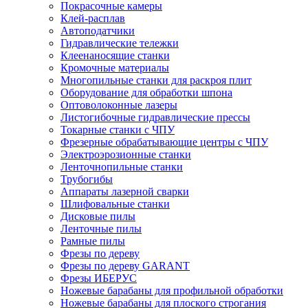
Покрасочные камеры
Клей-расплав
Автоподатчики
Гидравлические тележки
Клеенаносящие станки
Кромочные материалы
Многопильные станки для раскроя плит
Оборудование для обработки шпона
Оптоволоконные лазеры
Листогибочные гидравлические прессы
Токарные станки с ЧПУ
Фрезерные обрабатывающие центры с ЧПУ
Электроэрозионные станки
Ленточнопильные станки
Трубогибы
Аппараты лазерной сварки
Шлифовальные станки
Дисковые пилы
Ленточные пилы
Рамные пилы
Фрезы по дереву
Фрезы по дереву GARANT
Фрезы ИБЕРУС
Ножевые барабаны для профильной обработки
Ножевые барабаны для плоского строгания