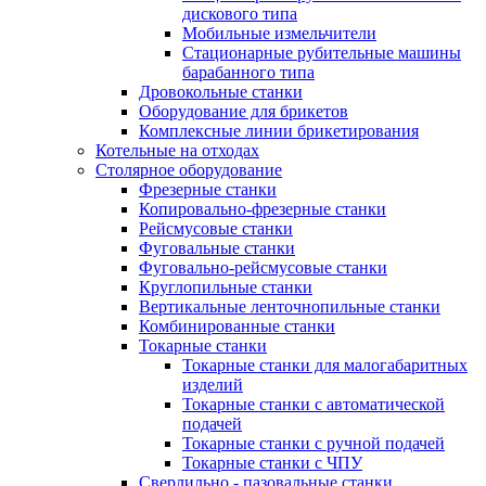
дискового типа
Мобильные измельчители
Стационарные рубительные машины
барабанного типа
Дровокольные станки
Оборудование для брикетов
Комплексные линии брикетирования
Котельные на отходах
Столярное оборудование
Фрезерные станки
Копировально-фрезерные станки
Рейсмусовые станки
Фуговальные станки
Фуговально-рейсмусовые станки
Круглопильные станки
Вертикальные ленточнопильные станки
Комбинированные станки
Токарные станки
Токарные станки для малогабаритных
изделий
Токарные станки с автоматической
подачей
Токарные станки с ручной подачей
Токарные станки с ЧПУ
Сверлильно - пазовальные станки