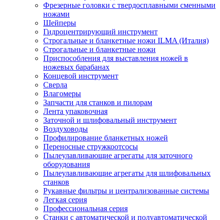
Фрезерные головки с твердосплавными сменными
ножами
Шейперы
Гидроцентрирующий инструмент
Строгальные и бланкетные ножи ILMA (Италия)
Cтрогальные и бланкетные ножи
Приспособления для выставления ножей в
ножевых барабанах
Концевой инструмент
Сверла
Влагомеры
Запчасти для станков и пилорам
Лента упаковочная
Заточной и шлифовальный инструмент
Воздуховоды
Профилирование бланкетных ножей
Переносные стружкоотсосы
Пылеулавливающие агрегаты для заточного
оборудования
Пылеулавливающие агрегаты для шлифовальных
станков
Рукавные фильтры и централизованные системы
Легкая серия
Профессиональная серия
Станки с автоматической и полуавтоматической