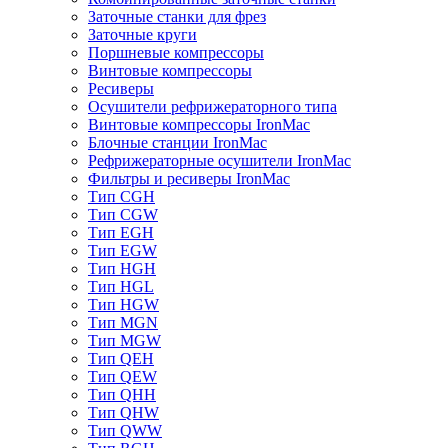
Заточные станки для фрез
Заточные круги
Поршневые компрессоры
Винтовые компрессоры
Ресиверы
Осушители рефрижераторного типа
Винтовые компрессоры IronMac
Блочные станции IronMac
Рефрижераторные осушители IronMac
Фильтры и ресиверы IronMac
Тип CGH
Тип CGW
Тип EGH
Тип EGW
Тип HGH
Тип HGL
Тип HGW
Тип MGN
Тип MGW
Тип QEH
Тип QEW
Тип QHH
Тип QHW
Тип QWW