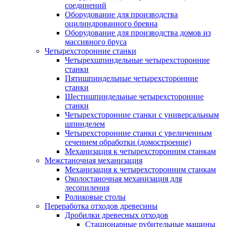
соединений
Оборудование для производства
оцилиндрованного бревна
Оборудование для производства домов из
массивного бруса
Четырехсторонние станки
Четырехшпиндельные четырехсторонние
станки
Пятишпиндельные четырехсторонние
станки
Шестишпиндельные четырехсторонние
станки
Четырехсторонние станки с универсальным
шпинделем
Четырехсторонние станки с увеличенным
сечением обработки (домостроение)
Механизация к четырехсторонним станкам
Межстаночная механизация
Механизация к четырехсторонним станкам
Околостаночная механизация для
лесопиления
Роликовые столы
Переработка отходов древесины
Дробилки древесных отходов
Стационарные рубительные машины