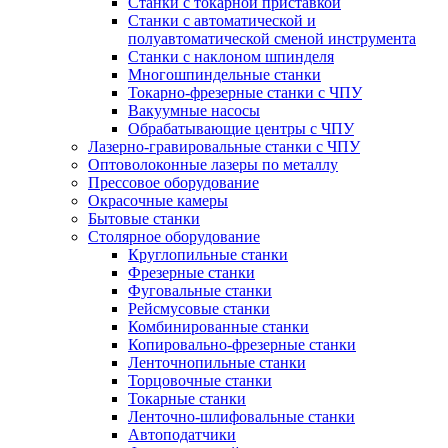
Станки с токарной приставкой
Станки с автоматической и
полуавтоматической сменой инструмента
Станки с наклоном шпинделя
Многошпиндельные станки
Токарно-фрезерные станки с ЧПУ
Вакуумные насосы
Обрабатывающие центры с ЧПУ
Лазерно-гравировальные станки с ЧПУ
Оптоволоконные лазеры по металлу
Прессовое оборудование
Окрасочные камеры
Бытовые станки
Столярное оборудование
Круглопильные станки
Фрезерные станки
Фуговальные станки
Рейсмусовые станки
Комбинированные станки
Копировально-фрезерные станки
Ленточнопильные станки
Торцовочные станки
Токарные станки
Ленточно-шлифовальные станки
Автоподатчики