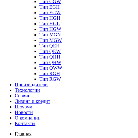
Тип CGW
Тип EGH
Тип EGW
Тип HGH
Тип HGL
Тип HGW
Тип MGN
Тип MGW
Тип QEH
Тип QEW
Тип QHH
Тип QHW
Тип QWW
Тип RGH
Тип RGW
Производители
Технологии
Сервис
Лизинг и кредит
Шоурум
Новости
О компании
Контакты
Главная