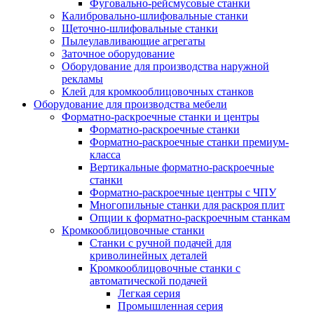
Фуговально-рейсмусовые станки
Калибровально-шлифовальные станки
Щеточно-шлифовальные станки
Пылеулавливающие агрегаты
Заточное оборудование
Оборудование для производства наружной
рекламы
Клей для кромкооблицовочных станков
Оборудование для производства мебели
Форматно-раскроечные станки и центры
Форматно-раскроечные станки
Форматно-раскроечные станки премиум-
класса
Вертикальные форматно-раскроечные
станки
Форматно-раскроечные центры с ЧПУ
Многопильные станки для раскроя плит
Опции к форматно-раскроечным станкам
Кромкооблицовочные станки
Станки с ручной подачей для
криволинейных деталей
Кромкооблицовочные станки с
автоматической подачей
Легкая серия
Промышленная серия