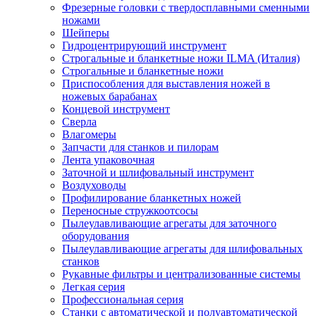
Фрезерные головки с твердосплавными сменными
ножами
Шейперы
Гидроцентрирующий инструмент
Строгальные и бланкетные ножи ILMA (Италия)
Cтрогальные и бланкетные ножи
Приспособления для выставления ножей в
ножевых барабанах
Концевой инструмент
Сверла
Влагомеры
Запчасти для станков и пилорам
Лента упаковочная
Заточной и шлифовальный инструмент
Воздуховоды
Профилирование бланкетных ножей
Переносные стружкоотсосы
Пылеулавливающие агрегаты для заточного
оборудования
Пылеулавливающие агрегаты для шлифовальных
станков
Рукавные фильтры и централизованные системы
Легкая серия
Профессиональная серия
Станки с автоматической и полуавтоматической