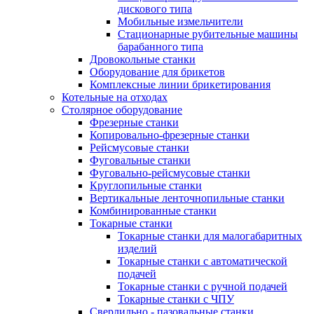
дискового типа
Мобильные измельчители
Стационарные рубительные машины
барабанного типа
Дровокольные станки
Оборудование для брикетов
Комплексные линии брикетирования
Котельные на отходах
Столярное оборудование
Фрезерные станки
Копировально-фрезерные станки
Рейсмусовые станки
Фуговальные станки
Фуговально-рейсмусовые станки
Круглопильные станки
Вертикальные ленточнопильные станки
Комбинированные станки
Токарные станки
Токарные станки для малогабаритных
изделий
Токарные станки с автоматической
подачей
Токарные станки с ручной подачей
Токарные станки с ЧПУ
Сверлильно - пазовальные станки