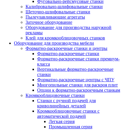
Фуговально-рейсмусовые станки
Калибровально-шлифовальные станки
Щеточно-шлифовальные станки
Пылеулавливающие агрегаты
Заточное оборудование
Оборудование для производства наружной
рекламы
Клей для кромкооблицовочных станков
Оборудование для производства мебели
Форматно-раскроечные станки и центры
Форматно-раскроечные станки
Форматно-раскроечные станки премиум-
класса
Вертикальные форматно-раскроечные
станки
Форматно-раскроечные центры с ЧПУ
Многопильные станки для раскроя плит
Опции к форматно-раскроечным станкам
Кромкооблицовочные станки
Станки с ручной подачей для
криволинейных деталей
Кромкооблицовочные станки с
автоматической подачей
Легкая серия
Промышленная серия