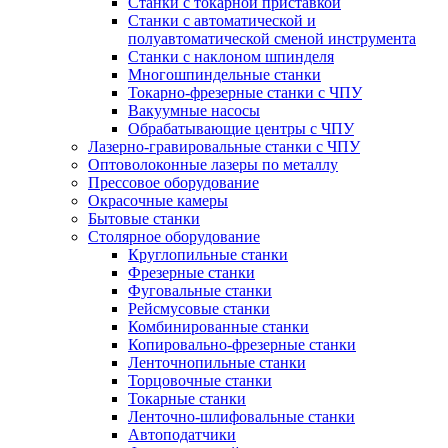
Станки с токарной приставкой
Станки с автоматической и
полуавтоматической сменой инструмента
Станки с наклоном шпинделя
Многошпиндельные станки
Токарно-фрезерные станки с ЧПУ
Вакуумные насосы
Обрабатывающие центры с ЧПУ
Лазерно-гравировальные станки с ЧПУ
Оптоволоконные лазеры по металлу
Прессовое оборудование
Окрасочные камеры
Бытовые станки
Столярное оборудование
Круглопильные станки
Фрезерные станки
Фуговальные станки
Рейсмусовые станки
Комбинированные станки
Копировально-фрезерные станки
Ленточнопильные станки
Торцовочные станки
Токарные станки
Ленточно-шлифовальные станки
Автоподатчики