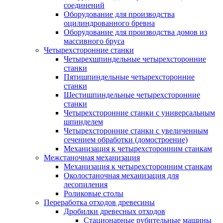
соединений
Оборудование для производства
оцилиндрованного бревна
Оборудование для производства домов из
массивного бруса
Четырехсторонние станки
Четырехшпиндельные четырехсторонние
станки
Пятишпиндельные четырехсторонние
станки
Шестишпиндельные четырехсторонние
станки
Четырехсторонние станки с универсальным
шпинделем
Четырехсторонние станки с увеличенным
сечением обработки (домостроение)
Механизация к четырехсторонним станкам
Межстаночная механизация
Механизация к четырехсторонним станкам
Околостаночная механизация для
лесопиления
Роликовые столы
Переработка отходов древесины
Дробилки древесных отходов
Стационарные рубительные машины