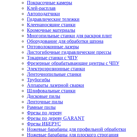
Покрасочные камеры
Клей-расплав
Автоподатчики
Гидравлические тележки
Клеенаносящие станки
Кромочные материалы
Многопильные станки для раскроя плит
Оборудование для обработки шпона
Оптоволоконные лазеры
Листогибочные гидравлические прессы
Токарные станки с ЧПУ
Фрезерные обрабатывающие центры с ЧПУ
Электроэрозионные станки
Ленточнопильные станки
Трубогибы
Аппараты лазерной сварки
Шлифовальные станки
Дисковые пилы
Ленточные пилы
Рамные пилы
Фрезы по дереву
Фрезы по дереву GARANT
Фрезы ИБЕРУС
Ножевые барабаны для профильной обработки
Ножевые барабаны для плоского строгания