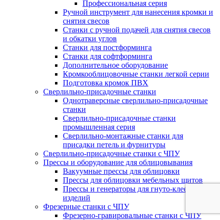
Профессиональная серия
Ручной инструмент для нанесения кромки и
снятия свесов
Станки с ручной подачей для снятия свесов
и обкатки углов
Станки для постформинга
Станки для софтформинга
Дополнительное оборудование
Кромкооблицовочные станки легкой серии
Подготовка кромок ПВХ
Сверлильно-присадочные станки
Однотраверсные сверлильно-присадочные
станки
Сверлильно-присадочные станки
промышленная серия
Сверлильно-монтажные станки для
присадки петель и фурнитуры
Сверлильно-присадочные станки с ЧПУ
Прессы и оборудование для облицовывания
Вакуумные прессы для облицовки
Прессы для облицовки мебельных щитов
Прессы и генераторы для гнуто-клееных
изделий
Фрезерные станки с ЧПУ
Фрезерно-гравировальные станки с ЧПУ