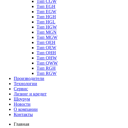
Тип CGW
Тип EGH
Тип EGW
Тип HGH
Тип HGL
Тип HGW
Тип MGN
Тип MGW
Тип QEH
Тип QEW
Тип QHH
Тип QHW
Тип QWW
Тип RGH
Тип RGW
Производители
Технологии
Сервис
Лизинг и кредит
Шоурум
Новости
О компании
Контакты
Главная