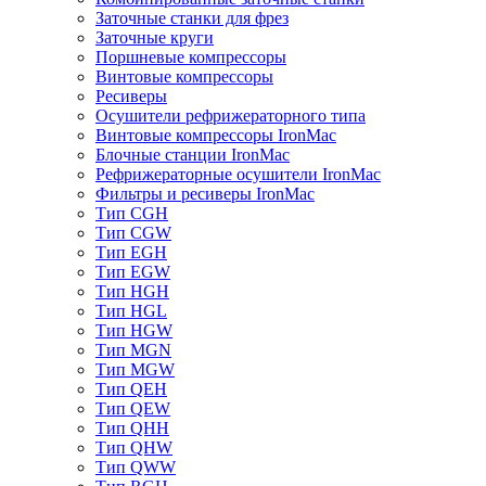
Заточные станки для фрез
Заточные круги
Поршневые компрессоры
Винтовые компрессоры
Ресиверы
Осушители рефрижераторного типа
Винтовые компрессоры IronMac
Блочные станции IronMac
Рефрижераторные осушители IronMac
Фильтры и ресиверы IronMac
Тип CGH
Тип CGW
Тип EGH
Тип EGW
Тип HGH
Тип HGL
Тип HGW
Тип MGN
Тип MGW
Тип QEH
Тип QEW
Тип QHH
Тип QHW
Тип QWW