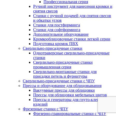
Профессиональная серия
Ручной инструмент для нанесения кромки и
снятия свесов
Станки с ручной подачей для снятия свесов
и обкатки углов
Станки для постформинга
Станки для софтформинга
Дополнительное оборудование
Кромкооблицовочные станки легкой серии
Подготовка кромок ПВХ
Сверлильно-присадочные станки
Однотраверсные сверлильно-присадочные
станки
Сверлильно-присадочные станки
промышленная серия
Сверлильно-монтажные станки для
присадки петель и фурнитуры
Сверлильно-присадочные станки с ЧПУ
Прессы и оборудование для облицовывания
Вакуумные прессы для облицовки
Прессы для облицовки мебельных щитов
Прессы и генераторы для гнуто-клееных
изделий
Фрезерные станки с ЧПУ
Фрезерно-гравировальные станки с ЧПУ