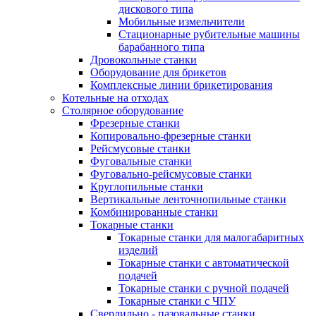
дискового типа
Мобильные измельчители
Стационарные рубительные машины
барабанного типа
Дровокольные станки
Оборудование для брикетов
Комплексные линии брикетирования
Котельные на отходах
Столярное оборудование
Фрезерные станки
Копировально-фрезерные станки
Рейсмусовые станки
Фуговальные станки
Фуговально-рейсмусовые станки
Круглопильные станки
Вертикальные ленточнопильные станки
Комбинированные станки
Токарные станки
Токарные станки для малогабаритных
изделий
Токарные станки с автоматической
подачей
Токарные станки с ручной подачей
Токарные станки с ЧПУ
Сверлильно - пазовальные станки