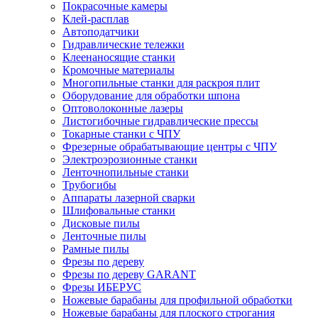
Покрасочные камеры
Клей-расплав
Автоподатчики
Гидравлические тележки
Клеенаносящие станки
Кромочные материалы
Многопильные станки для раскроя плит
Оборудование для обработки шпона
Оптоволоконные лазеры
Листогибочные гидравлические прессы
Токарные станки с ЧПУ
Фрезерные обрабатывающие центры с ЧПУ
Электроэрозионные станки
Ленточнопильные станки
Трубогибы
Аппараты лазерной сварки
Шлифовальные станки
Дисковые пилы
Ленточные пилы
Рамные пилы
Фрезы по дереву
Фрезы по дереву GARANT
Фрезы ИБЕРУС
Ножевые барабаны для профильной обработки
Ножевые барабаны для плоского строгания