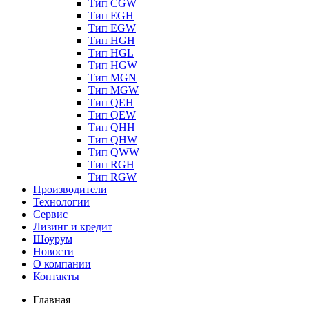
Тип CGW
Тип EGH
Тип EGW
Тип HGH
Тип HGL
Тип HGW
Тип MGN
Тип MGW
Тип QEH
Тип QEW
Тип QHH
Тип QHW
Тип QWW
Тип RGH
Тип RGW
Производители
Технологии
Сервис
Лизинг и кредит
Шоурум
Новости
О компании
Контакты
Главная