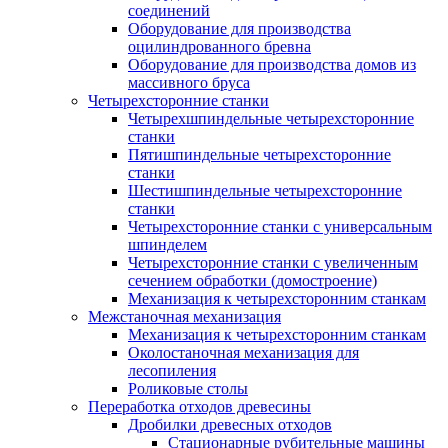
соединений
Оборудование для производства
оцилиндрованного бревна
Оборудование для производства домов из
массивного бруса
Четырехсторонние станки
Четырехшпиндельные четырехсторонние
станки
Пятишпиндельные четырехсторонние
станки
Шестишпиндельные четырехсторонние
станки
Четырехсторонние станки с универсальным
шпинделем
Четырехсторонние станки с увеличенным
сечением обработки (домостроение)
Механизация к четырехсторонним станкам
Межстаночная механизация
Механизация к четырехсторонним станкам
Околостаночная механизация для
лесопиления
Роликовые столы
Переработка отходов древесины
Дробилки древесных отходов
Стационарные рубительные машины