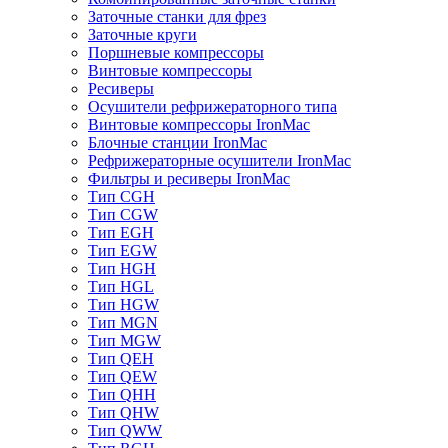
Заточные станки для фрез
Заточные круги
Поршневые компрессоры
Винтовые компрессоры
Ресиверы
Осушители рефрижераторного типа
Винтовые компрессоры IronMac
Блочные станции IronMac
Рефрижераторные осушители IronMac
Фильтры и ресиверы IronMac
Тип CGH
Тип CGW
Тип EGH
Тип EGW
Тип HGH
Тип HGL
Тип HGW
Тип MGN
Тип MGW
Тип QEH
Тип QEW
Тип QHH
Тип QHW
Тип QWW