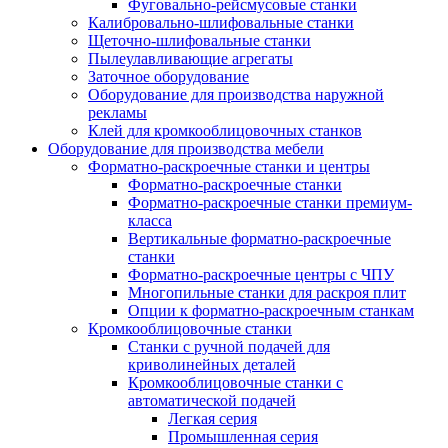
Фуговально-рейсмусовые станки
Калибровально-шлифовальные станки
Щеточно-шлифовальные станки
Пылеулавливающие агрегаты
Заточное оборудование
Оборудование для производства наружной
рекламы
Клей для кромкооблицовочных станков
Оборудование для производства мебели
Форматно-раскроечные станки и центры
Форматно-раскроечные станки
Форматно-раскроечные станки премиум-
класса
Вертикальные форматно-раскроечные
станки
Форматно-раскроечные центры с ЧПУ
Многопильные станки для раскроя плит
Опции к форматно-раскроечным станкам
Кромкооблицовочные станки
Станки с ручной подачей для
криволинейных деталей
Кромкооблицовочные станки с
автоматической подачей
Легкая серия
Промышленная серия