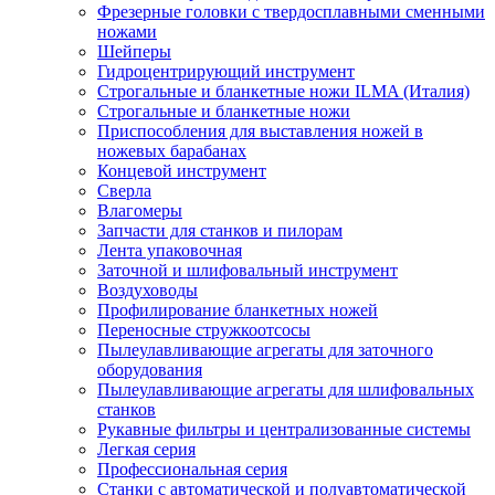
Фрезерные головки с твердосплавными сменными
ножами
Шейперы
Гидроцентрирующий инструмент
Строгальные и бланкетные ножи ILMA (Италия)
Cтрогальные и бланкетные ножи
Приспособления для выставления ножей в
ножевых барабанах
Концевой инструмент
Сверла
Влагомеры
Запчасти для станков и пилорам
Лента упаковочная
Заточной и шлифовальный инструмент
Воздуховоды
Профилирование бланкетных ножей
Переносные стружкоотсосы
Пылеулавливающие агрегаты для заточного
оборудования
Пылеулавливающие агрегаты для шлифовальных
станков
Рукавные фильтры и централизованные системы
Легкая серия
Профессиональная серия
Станки с автоматической и полуавтоматической