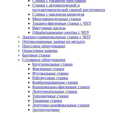
Станки с токарной приставкой
Станки с автоматической и
полуавтоматической сменой инструмента
Станки с наклоном шпинделя
Многошпиндельные станки
Токарно-фрезерные станки с ЧПУ
Вакуумные насосы
Обрабатывающие центры с ЧПУ
Лазерно-гравировальные станки с ЧПУ
Оптоволоконные лазеры по металлу
Прессовое оборудование
Окрасочные камеры
Бытовые станки
Столярное оборудование
Круглопильные станки
Фрезерные станки
Фуговальные станки
Рейсмусовые станки
Комбинированные станки
Копировально-фрезерные станки
Ленточнопильные станки
Торцовочные станки
Токарные станки
Ленточно-шлифовальные станки
Автоподатчики