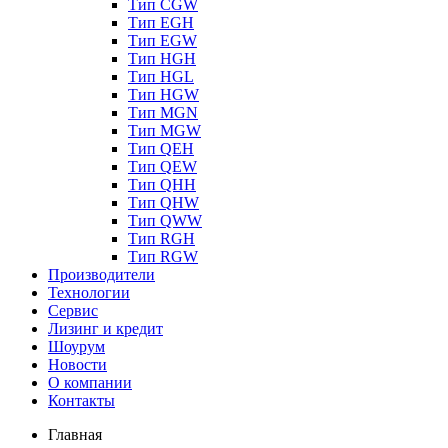
Тип CGW
Тип EGH
Тип EGW
Тип HGH
Тип HGL
Тип HGW
Тип MGN
Тип MGW
Тип QEH
Тип QEW
Тип QHH
Тип QHW
Тип QWW
Тип RGH
Тип RGW
Производители
Технологии
Сервис
Лизинг и кредит
Шоурум
Новости
О компании
Контакты
Главная