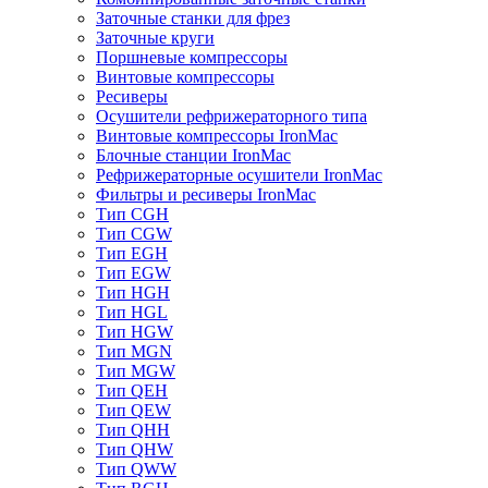
Заточные станки для фрез
Заточные круги
Поршневые компрессоры
Винтовые компрессоры
Ресиверы
Осушители рефрижераторного типа
Винтовые компрессоры IronMac
Блочные станции IronMac
Рефрижераторные осушители IronMac
Фильтры и ресиверы IronMac
Тип CGH
Тип CGW
Тип EGH
Тип EGW
Тип HGH
Тип HGL
Тип HGW
Тип MGN
Тип MGW
Тип QEH
Тип QEW
Тип QHH
Тип QHW
Тип QWW