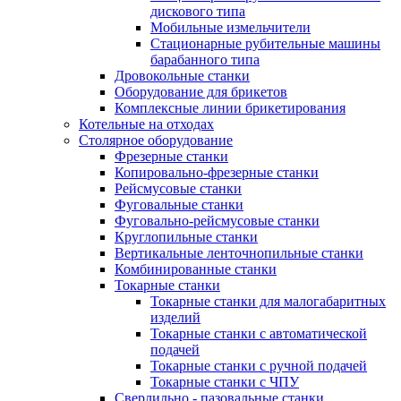
дискового типа
Мобильные измельчители
Стационарные рубительные машины
барабанного типа
Дровокольные станки
Оборудование для брикетов
Комплексные линии брикетирования
Котельные на отходах
Столярное оборудование
Фрезерные станки
Копировально-фрезерные станки
Рейсмусовые станки
Фуговальные станки
Фуговально-рейсмусовые станки
Круглопильные станки
Вертикальные ленточнопильные станки
Комбинированные станки
Токарные станки
Токарные станки для малогабаритных
изделий
Токарные станки с автоматической
подачей
Токарные станки с ручной подачей
Токарные станки с ЧПУ
Сверлильно - пазовальные станки