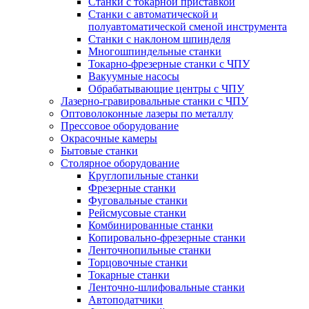
Станки с токарной приставкой
Станки с автоматической и
полуавтоматической сменой инструмента
Станки с наклоном шпинделя
Многошпиндельные станки
Токарно-фрезерные станки с ЧПУ
Вакуумные насосы
Обрабатывающие центры с ЧПУ
Лазерно-гравировальные станки с ЧПУ
Оптоволоконные лазеры по металлу
Прессовое оборудование
Окрасочные камеры
Бытовые станки
Столярное оборудование
Круглопильные станки
Фрезерные станки
Фуговальные станки
Рейсмусовые станки
Комбинированные станки
Копировально-фрезерные станки
Ленточнопильные станки
Торцовочные станки
Токарные станки
Ленточно-шлифовальные станки
Автоподатчики