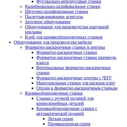
Фуговально-рейсмусовые станки
Калибровально-шлифовальные станки
Щеточно-шлифовальные станки
Пылеулавливающие агрегаты
Заточное оборудование
Оборудование для производства наружной
рекламы
Клей для кромкооблицовочных станков
Оборудование для производства мебели
Форматно-раскроечные станки и центры
Форматно-раскроечные станки
Форматно-раскроечные станки премиум-
класса
Вертикальные форматно-раскроечные
станки
Форматно-раскроечные центры с ЧПУ
Многопильные станки для раскроя плит
Опции к форматно-раскроечным станкам
Кромкооблицовочные станки
Станки с ручной подачей для
криволинейных деталей
Кромкооблицовочные станки с
автоматической подачей
Легкая серия
Промышленная серия