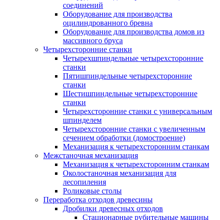
соединений
Оборудование для производства
оцилиндрованного бревна
Оборудование для производства домов из
массивного бруса
Четырехсторонние станки
Четырехшпиндельные четырехсторонние
станки
Пятишпиндельные четырехсторонние
станки
Шестишпиндельные четырехсторонние
станки
Четырехсторонние станки с универсальным
шпинделем
Четырехсторонние станки с увеличенным
сечением обработки (домостроение)
Механизация к четырехсторонним станкам
Межстаночная механизация
Механизация к четырехсторонним станкам
Околостаночная механизация для
лесопиления
Роликовые столы
Переработка отходов древесины
Дробилки древесных отходов
Стационарные рубительные машины