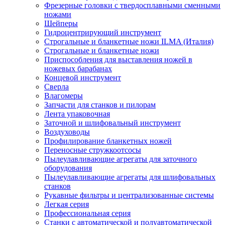
Фрезерные головки с твердосплавными сменными
ножами
Шейперы
Гидроцентрирующий инструмент
Строгальные и бланкетные ножи ILMA (Италия)
Cтрогальные и бланкетные ножи
Приспособления для выставления ножей в
ножевых барабанах
Концевой инструмент
Сверла
Влагомеры
Запчасти для станков и пилорам
Лента упаковочная
Заточной и шлифовальный инструмент
Воздуховоды
Профилирование бланкетных ножей
Переносные стружкоотсосы
Пылеулавливающие агрегаты для заточного
оборудования
Пылеулавливающие агрегаты для шлифовальных
станков
Рукавные фильтры и централизованные системы
Легкая серия
Профессиональная серия
Станки с автоматической и полуавтоматической