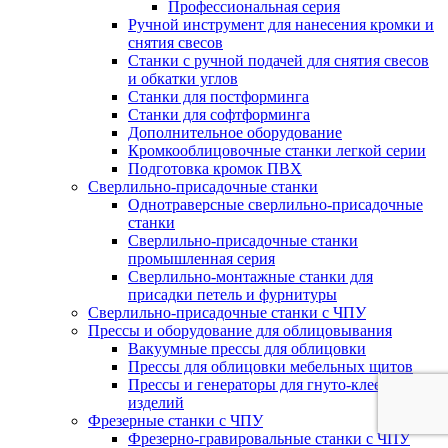
Профессиональная серия
Ручной инструмент для нанесения кромки и
снятия свесов
Станки с ручной подачей для снятия свесов
и обкатки углов
Станки для постформинга
Станки для софтформинга
Дополнительное оборудование
Кромкооблицовочные станки легкой серии
Подготовка кромок ПВХ
Сверлильно-присадочные станки
Однотраверсные сверлильно-присадочные
станки
Сверлильно-присадочные станки
промышленная серия
Сверлильно-монтажные станки для
присадки петель и фурнитуры
Сверлильно-присадочные станки с ЧПУ
Прессы и оборудование для облицовывания
Вакуумные прессы для облицовки
Прессы для облицовки мебельных щитов
Прессы и генераторы для гнуто-клееных
изделий
Фрезерные станки с ЧПУ
Фрезерно-гравировальные станки с ЧПУ