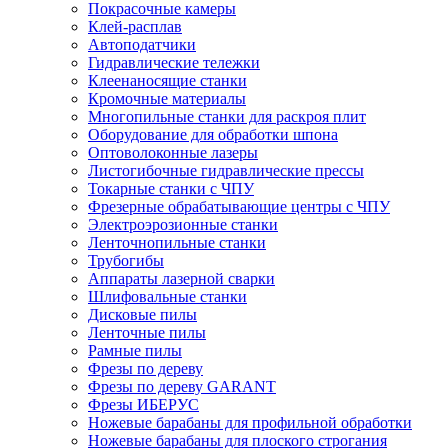
Покрасочные камеры
Клей-расплав
Автоподатчики
Гидравлические тележки
Клеенаносящие станки
Кромочные материалы
Многопильные станки для раскроя плит
Оборудование для обработки шпона
Оптоволоконные лазеры
Листогибочные гидравлические прессы
Токарные станки с ЧПУ
Фрезерные обрабатывающие центры с ЧПУ
Электроэрозионные станки
Ленточнопильные станки
Трубогибы
Аппараты лазерной сварки
Шлифовальные станки
Дисковые пилы
Ленточные пилы
Рамные пилы
Фрезы по дереву
Фрезы по дереву GARANT
Фрезы ИБЕРУС
Ножевые барабаны для профильной обработки
Ножевые барабаны для плоского строгания