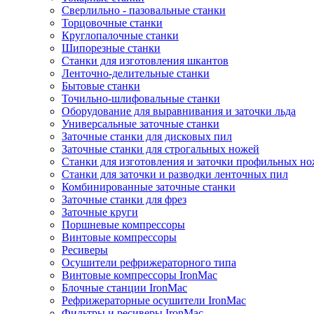
Сверлильно - пазовальные станки
Торцовочные станки
Круглопалочные станки
Шипорезные станки
Станки для изготовления шкантов
Ленточно-делительные станки
Бытовые станки
Точильно-шлифовальные станки
Оборудование для выравнивания и заточки льда
Универсальные заточные станки
Заточные станки для дисковых пил
Заточные станки для строгальных ножей
Станки для изготовления и заточки профильных н
Станки для заточки и разводки ленточных пил
Комбинированные заточные станки
Заточные станки для фрез
Заточные круги
Поршневые компрессоры
Винтовые компрессоры
Ресиверы
Осушители рефрижераторного типа
Винтовые компрессоры IronMac
Блочные станции IronMac
Рефрижераторные осушители IronMac
Фильтры и ресиверы IronMac