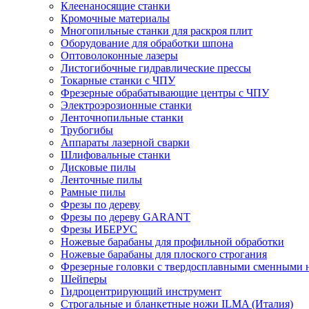
Клеенаносящие станки
Кромочные материалы
Многопильные станки для раскроя плит
Оборудование для обработки шпона
Оптоволоконные лазеры
Листогибочные гидравлические прессы
Токарные станки с ЧПУ
Фрезерные обрабатывающие центры с ЧПУ
Электроэрозионные станки
Ленточнопильные станки
Трубогибы
Аппараты лазерной сварки
Шлифовальные станки
Дисковые пилы
Ленточные пилы
Рамные пилы
Фрезы по дереву
Фрезы по дереву GARANT
Фрезы ИБЕРУС
Ножевые барабаны для профильной обработки
Ножевые барабаны для плоского строгания
Фрезерные головки с твердосплавными сменными
Шейперы
Гидроцентрирующий инструмент
Строгальные и бланкетные ножи ILMA (Италия)