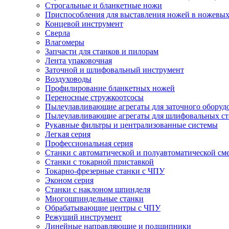
Cтрогальные и бланкетные ножи
Приспособления для выставления ножей в ножевых
Концевой инструмент
Сверла
Влагомеры
Запчасти для станков и пилорам
Лента упаковочная
Заточной и шлифовальный инструмент
Воздуховоды
Профилирование бланкетных ножей
Переносные стружкоотсосы
Пылеулавливающие агрегаты для заточного оборуд
Пылеулавливающие агрегаты для шлифовальных ст
Рукавные фильтры и централизованные системы
Легкая серия
Профессиональная серия
Станки с автоматической и полуавтоматической см
Станки с токарной приставкой
Токарно-фрезерные станки с ЧПУ
Эконом серия
Станки с наклоном шпинделя
Многошпиндельные станки
Обрабатывающие центры с ЧПУ
Режущий инструмент
Линейные направляющие и подшипники