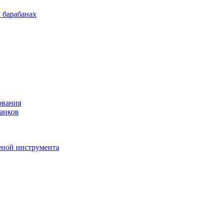
 барабанах
ования
анков
еной инструмента