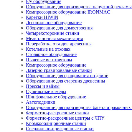
Б/у оборудование
Оборудование для производства наружной рекламы
Компрессорное оборудование IRONMAC
Каретки HIWIN
Лесопильное оборудование
Оборудование для домостроения
Четырехсторонние станки
Межстаночная механизация
Переработка отходов древесины
Котельные на отходах
Столярное оборудование
Пылевые вентиляторы
Компрессорное оборудование
Лазерно-гравировальные станки
Оборудование для сращивания по длине
Оборудование для старения древесины
Прессы и ваймы
Сушильные камеры
Шлифовальное оборудование
Автоподачики
Оборудование для производства багета и рамочных
Форматно-раскроечные станки
Форматно-раскроечные центры с ЧПУ
Кромкооблицовочные станки
Сверлильно-присадочные станки