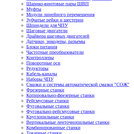
Шарико-винтовые пары ШВП
Муфты
Модули линейного перемещения
Зубчатые рейки и шестерни
Шпиндели для ЧПУ
Шаговые двигатели
Драйвера шаговых двигателей
Датчики, энкодеры, разъемы
Блоки питания
Частотные преобразователи
Контроллеры
Поворотные оси
Редукторы
Кабель-каналы
Наборы ЧПУ
Смазки и системы автоматической смазки "СОЖ"
Фрезерные станки
Копировально-фрезерные станки
Рейсмусовые станки
Фуговальные станки
Фуговально-рейсмусовые станки
Круглопильные станки
Вертикальные ленточнопильные станки
Комбинированные станки
Токарные станки