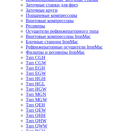
Заточные станки для фрез
Заточные круги
Поршневые компрессоры
Винтовые компрессоры
Ресиверы
Осушители рефрижераторного типа
Винтовые компрессоры IronMac
Блочные станции IronMac
Рефрижераторные осушители IronMac
Фильтры и ресиверы IronMac
Тип CGH
Тип CGW
Тип EGH
Тип EGW
Тип HGH
Тип HGL
Тип HGW
Тип MGN
Тип MGW
Тип QEH
Тип QEW
Тип QHH
Тип QHW
Тип QWW