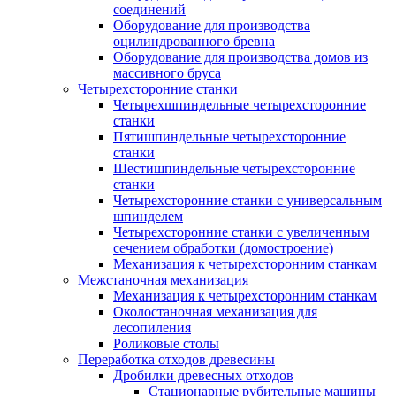
соединений
Оборудование для производства
оцилиндрованного бревна
Оборудование для производства домов из
массивного бруса
Четырехсторонние станки
Четырехшпиндельные четырехсторонние
станки
Пятишпиндельные четырехсторонние
станки
Шестишпиндельные четырехсторонние
станки
Четырехсторонние станки с универсальным
шпинделем
Четырехсторонние станки с увеличенным
сечением обработки (домостроение)
Механизация к четырехсторонним станкам
Межстаночная механизация
Механизация к четырехсторонним станкам
Околостаночная механизация для
лесопиления
Роликовые столы
Переработка отходов древесины
Дробилки древесных отходов
Стационарные рубительные машины