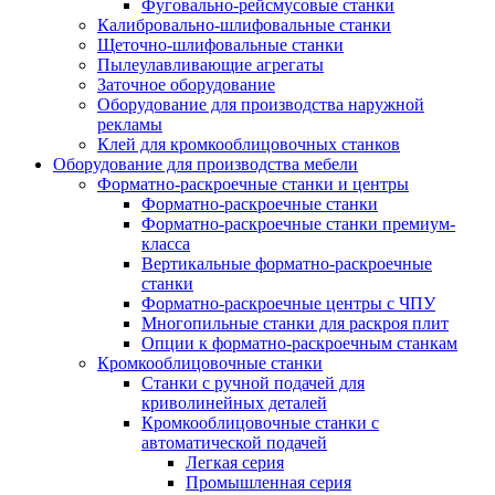
Фуговально-рейсмусовые станки
Калибровально-шлифовальные станки
Щеточно-шлифовальные станки
Пылеулавливающие агрегаты
Заточное оборудование
Оборудование для производства наружной
рекламы
Клей для кромкооблицовочных станков
Оборудование для производства мебели
Форматно-раскроечные станки и центры
Форматно-раскроечные станки
Форматно-раскроечные станки премиум-
класса
Вертикальные форматно-раскроечные
станки
Форматно-раскроечные центры с ЧПУ
Многопильные станки для раскроя плит
Опции к форматно-раскроечным станкам
Кромкооблицовочные станки
Станки с ручной подачей для
криволинейных деталей
Кромкооблицовочные станки с
автоматической подачей
Легкая серия
Промышленная серия