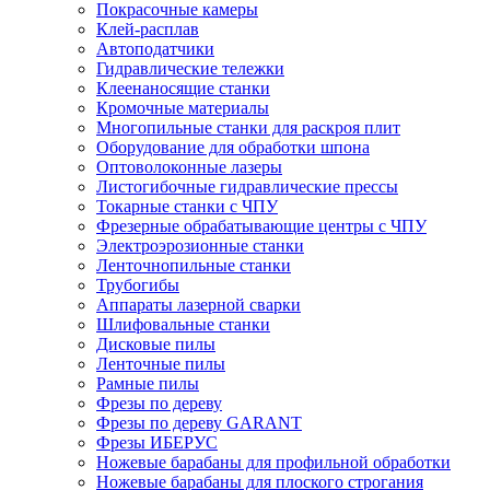
Покрасочные камеры
Клей-расплав
Автоподатчики
Гидравлические тележки
Клеенаносящие станки
Кромочные материалы
Многопильные станки для раскроя плит
Оборудование для обработки шпона
Оптоволоконные лазеры
Листогибочные гидравлические прессы
Токарные станки с ЧПУ
Фрезерные обрабатывающие центры с ЧПУ
Электроэрозионные станки
Ленточнопильные станки
Трубогибы
Аппараты лазерной сварки
Шлифовальные станки
Дисковые пилы
Ленточные пилы
Рамные пилы
Фрезы по дереву
Фрезы по дереву GARANT
Фрезы ИБЕРУС
Ножевые барабаны для профильной обработки
Ножевые барабаны для плоского строгания