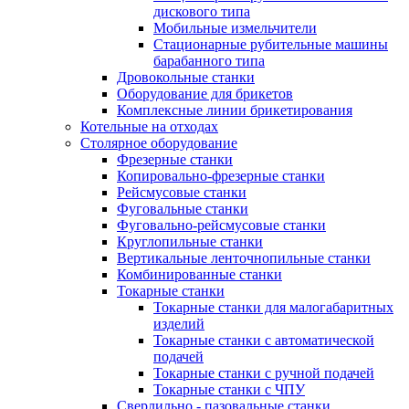
дискового типа
Мобильные измельчители
Стационарные рубительные машины
барабанного типа
Дровокольные станки
Оборудование для брикетов
Комплексные линии брикетирования
Котельные на отходах
Столярное оборудование
Фрезерные станки
Копировально-фрезерные станки
Рейсмусовые станки
Фуговальные станки
Фуговально-рейсмусовые станки
Круглопильные станки
Вертикальные ленточнопильные станки
Комбинированные станки
Токарные станки
Токарные станки для малогабаритных
изделий
Токарные станки с автоматической
подачей
Токарные станки с ручной подачей
Токарные станки с ЧПУ
Сверлильно - пазовальные станки