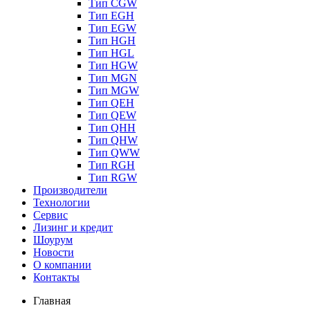
Тип CGW
Тип EGH
Тип EGW
Тип HGH
Тип HGL
Тип HGW
Тип MGN
Тип MGW
Тип QEH
Тип QEW
Тип QHH
Тип QHW
Тип QWW
Тип RGH
Тип RGW
Производители
Технологии
Сервис
Лизинг и кредит
Шоурум
Новости
О компании
Контакты
Главная