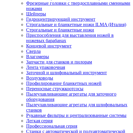
Фрезерные головки с твердосплавными сменными
ножами
Шейперы
Гидроцентрирующий инструмент
Строгальные и бланкетные ножи ILMA (Италия)
Cтрогальные и бланкетные ножи
Приспособления для выставления ножей в
ножевых барабанах
Концевой инструмент
Сверла
Влагомеры
Запчасти для станков и пилорам
Лента упаковочная
Заточной и шлифовальный инструмент
Воздуховоды
Профилирование бланкетных ножей
Переносные стружкоотсосы
Пылеулавливающие агрегаты для заточного
оборудования
Пылеулавливающие агрегаты для шлифовальных
станков
Рукавные фильтры и централизованные системы
Легкая серия
Профессиональная серия
Станки с автоматической и полуавтоматической