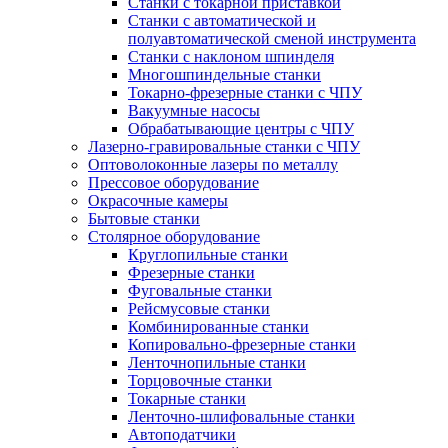
Станки с токарной приставкой
Станки с автоматической и
полуавтоматической сменой инструмента
Станки с наклоном шпинделя
Многошпиндельные станки
Токарно-фрезерные станки с ЧПУ
Вакуумные насосы
Обрабатывающие центры с ЧПУ
Лазерно-гравировальные станки с ЧПУ
Оптоволоконные лазеры по металлу
Прессовое оборудование
Окрасочные камеры
Бытовые станки
Столярное оборудование
Круглопильные станки
Фрезерные станки
Фуговальные станки
Рейсмусовые станки
Комбинированные станки
Копировально-фрезерные станки
Ленточнопильные станки
Торцовочные станки
Токарные станки
Ленточно-шлифовальные станки
Автоподатчики