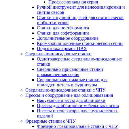
Профессиональная серия
Ручной инструмент для нанесения кромки и
снятия свесов
Станки с ручной подачей для снятия свесов
и обкатки углов
Станки для постформинга
Станки для софтформинга
Дополнительное оборудование
Кромкооблицовочные станки легкой серии
Подготовка кромок ПВХ
Сверлильно-присадочные станки
Однотраверсные сверлильно-присадочные
станки
Сверлильно-присадочные станки
промышленная серия
Сверлильно-монтажные станки для
присадки петель и фурнитуры
Сверлильно-присадочные станки с ЧПУ
Прессы и оборудование для облицовывания
Вакуумные прессы для облицовки
Прессы для облицовки мебельных щитов
Прессы и генераторы для гнуто-клееных
изделий
Фрезерные станки с ЧПУ
Фрезерно-гравировальные станки с ЧПУ