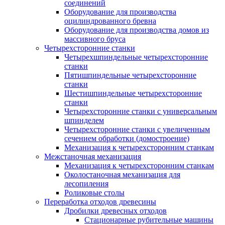
соединений
Оборудование для производства
оцилиндрованного бревна
Оборудование для производства домов из
массивного бруса
Четырехсторонние станки
Четырехшпиндельные четырехсторонние
станки
Пятишпиндельные четырехсторонние
станки
Шестишпиндельные четырехсторонние
станки
Четырехсторонние станки с универсальным
шпинделем
Четырехсторонние станки с увеличенным
сечением обработки (домостроение)
Механизация к четырехсторонним станкам
Межстаночная механизация
Механизация к четырехсторонним станкам
Околостаночная механизация для
лесопиления
Роликовые столы
Переработка отходов древесины
Дробилки древесных отходов
Стационарные рубительные машины