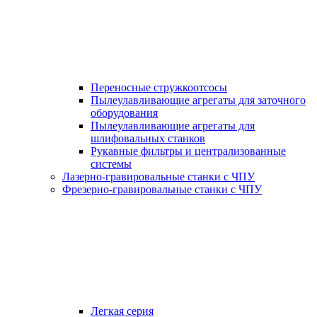
Переносные стружкоотсосы
Пылеулавливающие агрегаты для заточного
оборудования
Пылеулавливающие агрегаты для
шлифовальных станков
Рукавные фильтры и централизованные
системы
Лазерно-гравировальные станки с ЧПУ
Фрезерно-гравировальные станки с ЧПУ
Легкая серия