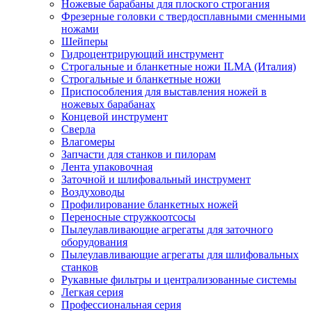
Ножевые барабаны для плоского строгания
Фрезерные головки с твердосплавными сменными
ножами
Шейперы
Гидроцентрирующий инструмент
Строгальные и бланкетные ножи ILMA (Италия)
Cтрогальные и бланкетные ножи
Приспособления для выставления ножей в
ножевых барабанах
Концевой инструмент
Сверла
Влагомеры
Запчасти для станков и пилорам
Лента упаковочная
Заточной и шлифовальный инструмент
Воздуховоды
Профилирование бланкетных ножей
Переносные стружкоотсосы
Пылеулавливающие агрегаты для заточного
оборудования
Пылеулавливающие агрегаты для шлифовальных
станков
Рукавные фильтры и централизованные системы
Легкая серия
Профессиональная серия