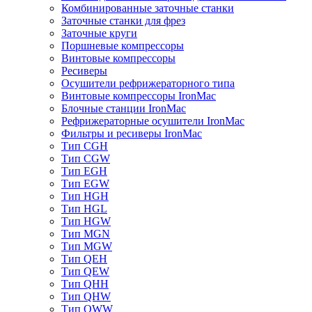
Комбинированные заточные станки
Заточные станки для фрез
Заточные круги
Поршневые компрессоры
Винтовые компрессоры
Ресиверы
Осушители рефрижераторного типа
Винтовые компрессоры IronMac
Блочные станции IronMac
Рефрижераторные осушители IronMac
Фильтры и ресиверы IronMac
Тип CGH
Тип CGW
Тип EGH
Тип EGW
Тип HGH
Тип HGL
Тип HGW
Тип MGN
Тип MGW
Тип QEH
Тип QEW
Тип QHH
Тип QHW
Тип QWW