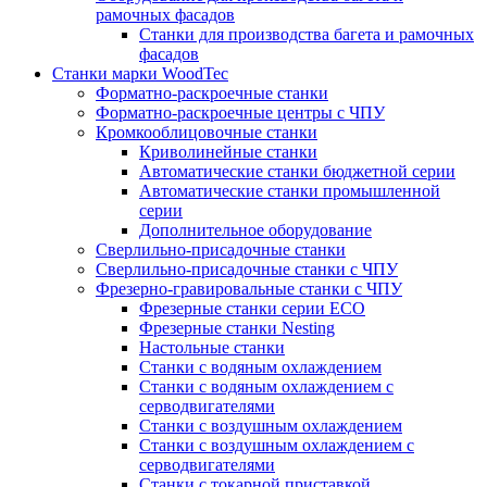
рамочных фасадов
Станки для производства багета и рамочных
фасадов
Станки марки WoodTec
Форматно-раскроечные станки
Форматно-раскроечные центры с ЧПУ
Кромкооблицовочные станки
Криволинейные станки
Автоматические станки бюджетной серии
Автоматические станки промышленной
серии
Дополнительное оборудование
Сверлильно-присадочные станки
Сверлильно-присадочные станки с ЧПУ
Фрезерно-гравировальные станки с ЧПУ
Фрезерные станки серии ECO
Фрезерные станки Nesting
Настольные станки
Станки с водяным охлаждением
Станки с водяным охлаждением с
серводвигателями
Станки с воздушным охлаждением
Станки с воздушным охлаждением с
серводвигателями
Станки с токарной приставкой