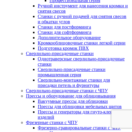
Профессиональная серия
Ручной инструмент для нанесения кромки и
снятия свесов
Станки с ручной подачей для снятия свесов
и обкатки углов
Станки для постформинга
Станки для софтформинга
Дополнительное оборудование
Кромкооблицовочные станки легкой серии
Подготовка кромок ПВХ
Сверлильно-присадочные станки
Однотраверсные сверлильно-присадочные
станки
Сверлильно-присадочные станки
промышленная серия
Сверлильно-монтажные станки для
присадки петель и фурнитуры
Сверлильно-присадочные станки с ЧПУ
Прессы и оборудование для облицовывания
Вакуумные прессы для облицовки
Прессы для облицовки мебельных щитов
Прессы и генераторы для гнуто-клееных
изделий
Фрезерные станки с ЧПУ
Фрезерно-гравировальные станки с ЧПУ