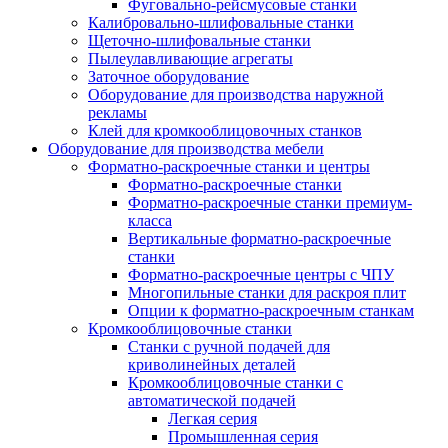
Фуговально-рейсмусовые станки
Калибровально-шлифовальные станки
Щеточно-шлифовальные станки
Пылеулавливающие агрегаты
Заточное оборудование
Оборудование для производства наружной
рекламы
Клей для кромкооблицовочных станков
Оборудование для производства мебели
Форматно-раскроечные станки и центры
Форматно-раскроечные станки
Форматно-раскроечные станки премиум-
класса
Вертикальные форматно-раскроечные
станки
Форматно-раскроечные центры с ЧПУ
Многопильные станки для раскроя плит
Опции к форматно-раскроечным станкам
Кромкооблицовочные станки
Станки с ручной подачей для
криволинейных деталей
Кромкооблицовочные станки с
автоматической подачей
Легкая серия
Промышленная серия