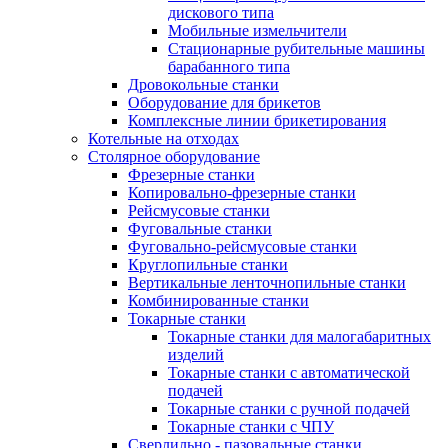
дискового типа
Мобильные измельчители
Стационарные рубительные машины
барабанного типа
Дровокольные станки
Оборудование для брикетов
Комплексные линии брикетирования
Котельные на отходах
Столярное оборудование
Фрезерные станки
Копировально-фрезерные станки
Рейсмусовые станки
Фуговальные станки
Фуговально-рейсмусовые станки
Круглопильные станки
Вертикальные ленточнопильные станки
Комбинированные станки
Токарные станки
Токарные станки для малогабаритных
изделий
Токарные станки с автоматической
подачей
Токарные станки с ручной подачей
Токарные станки с ЧПУ
Сверлильно - пазовальные станки