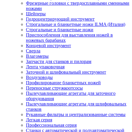
Фрезерные головки с твердосплавными сменными
ножами
Шейперы
Гидроцентрирующий инструмент
Строгальные и бланкетные ножи ILMA (Италия)
Cтрогальные и бланкетные ножи
Приспособления для выставления ножей в
ножевых барабанах
Концевой инструмент
Сверла
Влагомеры
Запчасти для станков и пилорам
Лента упаковочная
Заточной и шлифовальный инструмент
Воздуховоды
Профилирование бланкетных ножей
Переносные стружкоотсосы
Пылеулавливающие агрегаты для заточного
оборудования
Пылеулавливающие агрегаты для шлифовальных
станков
Рукавные фильтры и централизованные системы
Легкая серия
Профессиональная серия
Станки с автоматической и полуавтоматической