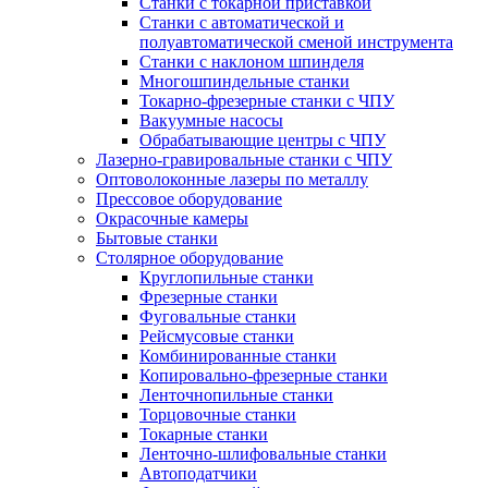
Станки с токарной приставкой
Станки с автоматической и
полуавтоматической сменой инструмента
Станки с наклоном шпинделя
Многошпиндельные станки
Токарно-фрезерные станки с ЧПУ
Вакуумные насосы
Обрабатывающие центры с ЧПУ
Лазерно-гравировальные станки с ЧПУ
Оптоволоконные лазеры по металлу
Прессовое оборудование
Окрасочные камеры
Бытовые станки
Столярное оборудование
Круглопильные станки
Фрезерные станки
Фуговальные станки
Рейсмусовые станки
Комбинированные станки
Копировально-фрезерные станки
Ленточнопильные станки
Торцовочные станки
Токарные станки
Ленточно-шлифовальные станки
Автоподатчики