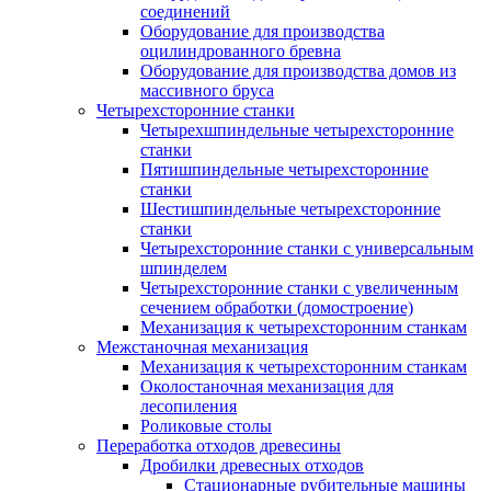
соединений
Оборудование для производства
оцилиндрованного бревна
Оборудование для производства домов из
массивного бруса
Четырехсторонние станки
Четырехшпиндельные четырехсторонние
станки
Пятишпиндельные четырехсторонние
станки
Шестишпиндельные четырехсторонние
станки
Четырехсторонние станки с универсальным
шпинделем
Четырехсторонние станки с увеличенным
сечением обработки (домостроение)
Механизация к четырехсторонним станкам
Межстаночная механизация
Механизация к четырехсторонним станкам
Околостаночная механизация для
лесопиления
Роликовые столы
Переработка отходов древесины
Дробилки древесных отходов
Стационарные рубительные машины