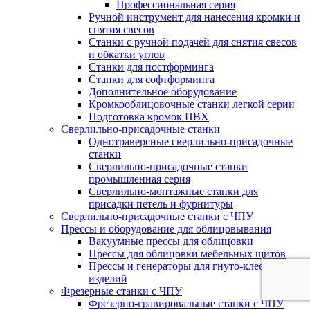
Профессиональная серия
Ручной инструмент для нанесения кромки и
снятия свесов
Станки с ручной подачей для снятия свесов
и обкатки углов
Станки для постформинга
Станки для софтформинга
Дополнительное оборудование
Кромкооблицовочные станки легкой серии
Подготовка кромок ПВХ
Сверлильно-присадочные станки
Однотраверсные сверлильно-присадочные
станки
Сверлильно-присадочные станки
промышленная серия
Сверлильно-монтажные станки для
присадки петель и фурнитуры
Сверлильно-присадочные станки с ЧПУ
Прессы и оборудование для облицовывания
Вакуумные прессы для облицовки
Прессы для облицовки мебельных щитов
Прессы и генераторы для гнуто-клееных
изделий
Фрезерные станки с ЧПУ
Фрезерно-гравировальные станки с ЧПУ