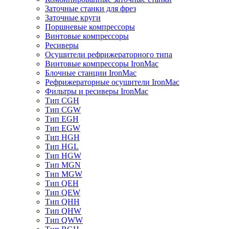
Заточные станки для фрез
Заточные круги
Поршневые компрессоры
Винтовые компрессоры
Ресиверы
Осушители рефрижераторного типа
Винтовые компрессоры IronMac
Блочные станции IronMac
Рефрижераторные осушители IronMac
Фильтры и ресиверы IronMac
Тип CGH
Тип CGW
Тип EGH
Тип EGW
Тип HGH
Тип HGL
Тип HGW
Тип MGN
Тип MGW
Тип QEH
Тип QEW
Тип QHH
Тип QHW
Тип QWW