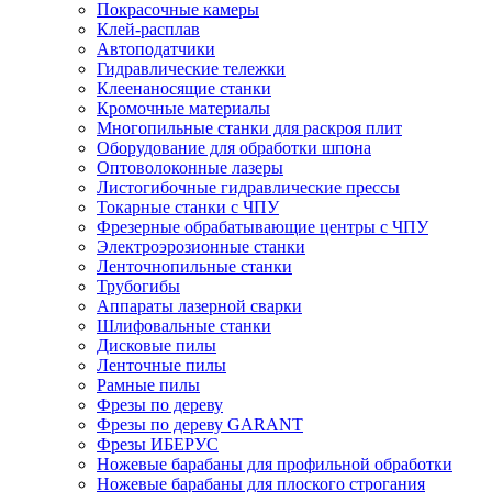
Покрасочные камеры
Клей-расплав
Автоподатчики
Гидравлические тележки
Клеенаносящие станки
Кромочные материалы
Многопильные станки для раскроя плит
Оборудование для обработки шпона
Оптоволоконные лазеры
Листогибочные гидравлические прессы
Токарные станки с ЧПУ
Фрезерные обрабатывающие центры с ЧПУ
Электроэрозионные станки
Ленточнопильные станки
Трубогибы
Аппараты лазерной сварки
Шлифовальные станки
Дисковые пилы
Ленточные пилы
Рамные пилы
Фрезы по дереву
Фрезы по дереву GARANT
Фрезы ИБЕРУС
Ножевые барабаны для профильной обработки
Ножевые барабаны для плоского строгания