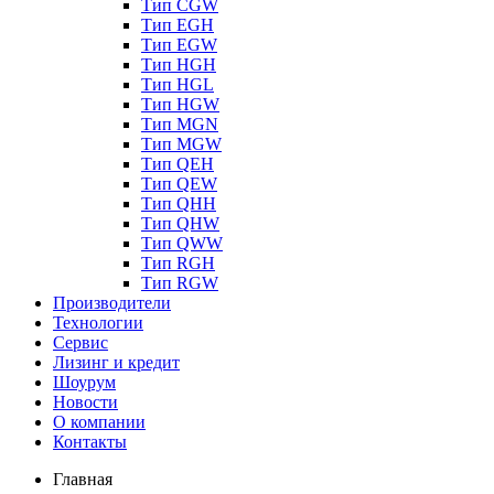
Тип CGW
Тип EGH
Тип EGW
Тип HGH
Тип HGL
Тип HGW
Тип MGN
Тип MGW
Тип QEH
Тип QEW
Тип QHH
Тип QHW
Тип QWW
Тип RGH
Тип RGW
Производители
Технологии
Сервис
Лизинг и кредит
Шоурум
Новости
О компании
Контакты
Главная