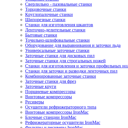
Сверлильно - пазовальные станки
Торцовочные станки
Круглопалочные станки
Шипорезные станки
Станки для изготовления шкантов
Ленточно-делительные станки
Бытовые станки
Точильно-шлифовальные станки
Оборудование для выравнивания и заточки льда
Универсальные заточные станки
Заточные станки для дисковых пил
Заточные станки для строгальных ножей
Станки для изготовления и заточки профильных н
Станки для заточки и разводки ленточных пил
Комбинированные заточные станки
Заточные станки для фрез
Заточные круги
Поршневые компрессоры
Винтовые компрессоры
Ресиверы
Осушители рефрижераторного типа
Винтовые компрессоры IronMac
Блочные станции IronMac
Рефрижераторные осушители IronMac
Фильтры и ресиверы IronMac