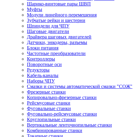
Шарико-винтовые пары ШВП
Муфты
Модули линейного перемещения
Зубчатые рейки и шестерни
Шпиндели для ЧПУ
Шаговые двигатели
Драйвера шаговых двигателей
Датчики, энкодеры, разъемы
Блоки питания
Частотные преобразователи
Контроллеры
Поворотные оси
Редукторы
Кабель-каналы
Наборы ЧПУ
Смазки и системы автоматической смазки "СОЖ"
Фрезерные станки
Копировально-фрезерные станки
Рейсмусовые станки
Фуговальные станки
Фуговально-рейсмусовые станки
Круглопильные станки
Вертикальные ленточнопильные станки
Комбинированные станки
Токарные станки