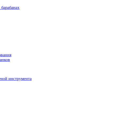
 барабанах
ования
анков
еной инструмента