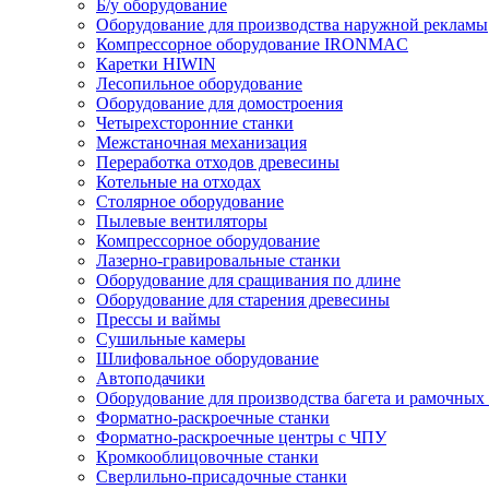
Б/у оборудование
Оборудование для производства наружной рекламы
Компрессорное оборудование IRONMAC
Каретки HIWIN
Лесопильное оборудование
Оборудование для домостроения
Четырехсторонние станки
Межстаночная механизация
Переработка отходов древесины
Котельные на отходах
Столярное оборудование
Пылевые вентиляторы
Компрессорное оборудование
Лазерно-гравировальные станки
Оборудование для сращивания по длине
Оборудование для старения древесины
Прессы и ваймы
Сушильные камеры
Шлифовальное оборудование
Автоподачики
Оборудование для производства багета и рамочных
Форматно-раскроечные станки
Форматно-раскроечные центры с ЧПУ
Кромкооблицовочные станки
Сверлильно-присадочные станки