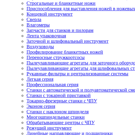
Cтрогальные и бланкетные ножи
Приспособления для выставления ножей в ножевых
Концевой инструмент
Сверла
Влагомеры
Запчасти для станков и пилорам
Лента упаковочная
Заточной и шлифовальный инструмент
Воздуховоды
Профилирование бланкетных ножей
Переносные стружкоотсосы
Пылеулавливающие агрегаты для заточного оборуд
Пылеулавливающие агрегаты для шлифовальных ст
Рукавные фильтры и централизованные системы
Легкая серия
Профессиональная серия
Станки с автоматической и полуавтоматической см
Станки с токарной приставкой
Токарно-фрезерные станки с ЧПУ
Эконом серия
Станки с наклоном шпинделя
Многошпиндельные станки
Обрабатывающие центры с ЧПУ
Режущий инструмент
Линейные направляющие и подшипники