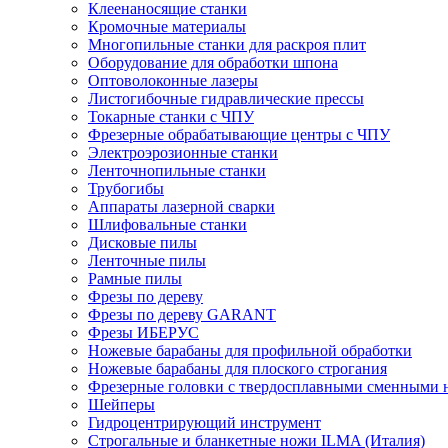
Клеенаносящие станки
Кромочные материалы
Многопильные станки для раскроя плит
Оборудование для обработки шпона
Оптоволоконные лазеры
Листогибочные гидравлические прессы
Токарные станки с ЧПУ
Фрезерные обрабатывающие центры с ЧПУ
Электроэрозионные станки
Ленточнопильные станки
Трубогибы
Аппараты лазерной сварки
Шлифовальные станки
Дисковые пилы
Ленточные пилы
Рамные пилы
Фрезы по дереву
Фрезы по дереву GARANT
Фрезы ИБЕРУС
Ножевые барабаны для профильной обработки
Ножевые барабаны для плоского строгания
Фрезерные головки с твердосплавными сменными
Шейперы
Гидроцентрирующий инструмент
Строгальные и бланкетные ножи ILMA (Италия)