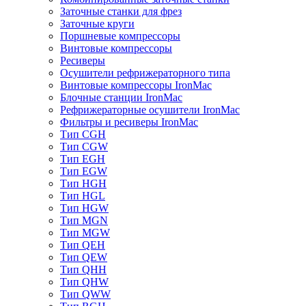
Заточные станки для фрез
Заточные круги
Поршневые компрессоры
Винтовые компрессоры
Ресиверы
Осушители рефрижераторного типа
Винтовые компрессоры IronMac
Блочные станции IronMac
Рефрижераторные осушители IronMac
Фильтры и ресиверы IronMac
Тип CGH
Тип CGW
Тип EGH
Тип EGW
Тип HGH
Тип HGL
Тип HGW
Тип MGN
Тип MGW
Тип QEH
Тип QEW
Тип QHH
Тип QHW
Тип QWW