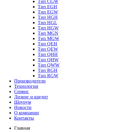
Тип CGW
Тип EGH
Тип EGW
Тип HGH
Тип HGL
Тип HGW
Тип MGN
Тип MGW
Тип QEH
Тип QEW
Тип QHH
Тип QHW
Тип QWW
Тип RGH
Тип RGW
Производители
Технологии
Сервис
Лизинг и кредит
Шоурум
Новости
О компании
Контакты
Главная