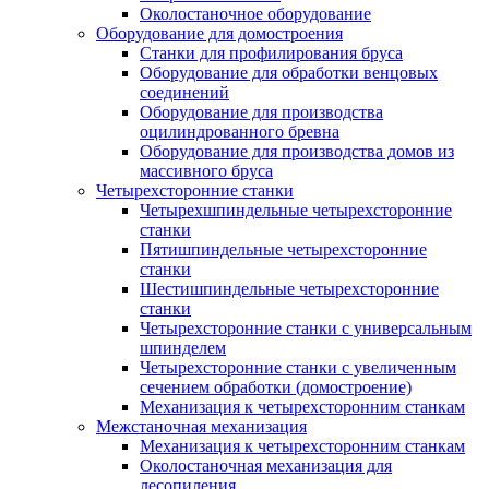
Околостаночное оборудование
Оборудование для домостроения
Станки для профилирования бруса
Оборудование для обработки венцовых
соединений
Оборудование для производства
оцилиндрованного бревна
Оборудование для производства домов из
массивного бруса
Четырехсторонние станки
Четырехшпиндельные четырехсторонние
станки
Пятишпиндельные четырехсторонние
станки
Шестишпиндельные четырехсторонние
станки
Четырехсторонние станки с универсальным
шпинделем
Четырехсторонние станки с увеличенным
сечением обработки (домостроение)
Механизация к четырехсторонним станкам
Межстаночная механизация
Механизация к четырехсторонним станкам
Околостаночная механизация для
лесопиления