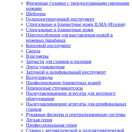
Фрезерные головки с твердосплавными сменными
ножами
Шейперы
Гидроцентрирующий инструмент
Строгальные и бланкетные ножи ILMA (Италия)
Cтрогальные и бланкетные ножи
Приспособления для выставления ножей в
ножевых барабанах
Концевой инструмент
Сверла
Влагомеры
Запчасти для станков и пилорам
Лента упаковочная
Заточной и шлифовальный инструмент
Воздуховоды
Профилирование бланкетных ножей
Переносные стружкоотсосы
Пылеулавливающие агрегаты для заточного
оборудования
Пылеулавливающие агрегаты для шлифовальных
станков
Рукавные фильтры и централизованные системы
Легкая серия
Профессиональная серия
Станки с автоматической и полуавтоматической