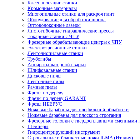
Клеенаносящие станки
Кромочные материалы
Многопильные станки для раскроя плит
Оборудование для обработки шпона
Оптоволоконные лазеры
Листогибочные гидравлические прессы
Токарные станки с ЧПУ
Фрезерные обрабатывающие центры с ЧПУ
Электроэрозионные станки
Ленточнопильные станки
Трубогибы
Аппараты лазерной сварки
Шлифовальные станки
Дисковые пилы
Ленточные пилы
Рамные пилы
Фрезы по дереву
Фрезы по дереву GARANT
Фрезы ИБЕРУС
Ножевые барабаны для профильной обработки
Ножевые барабаны для плоского строгания
Фрезерные головки с твердосплавными сменными
Шейперы
Гидроцентрирующий инструмент
Строгальные и бланкетные ножи ILMA (Италия)