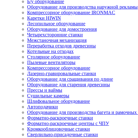
Б/у оборудование
Оборудование для производства наружной рекламы
Компрессорное оборудование IRONMAC
Каретки HIWIN
Лесопильное оборудование
Оборудование для домостроения
Четырехсторонние станки
Межстаночная механизация
Переработка отходов древесины
Котельные на отходах
Столярное оборудование
Пылевые вентиляторы
Компрессорное оборудование
Лазерно-гравировальные станки
Оборудование для сращивания по длине
Оборудование для старения древесины
Прессы и ваймы
Сушильные камеры
Шлифовальное оборудование
Автоподачики
Оборудование для производства багета и рамочных
Форматно-раскроечные станки
Форматно-раскроечные центры с ЧПУ
Кромкооблицовочные станки
Сверлильно-присадочные станки