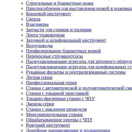
Cтрогальные и бланкетные ножи
Приспособления для выставления ножей в ножевых
Концевой инструмент
Сверла
Влагомеры
Запчасти для станков и пилорам
Лента упаковочная
Заточной и шлифовальный инструмент
Воздуховоды
Профилирование бланкетных ножей
Переносные стружкоотсосы
Пылеулавливающие агрегаты для заточного оборуд
Пылеулавливающие агрегаты для шлифовальных ст
Рукавные фильтры и централизованные системы
Легкая серия
Профессиональная серия
Станки с автоматической и полуавтоматической см
Станки с токарной приставкой
Токарно-фрезерные станки с ЧПУ
Эконом серия
Станки с наклоном шпинделя
Многошпиндельные станки
Обрабатывающие центры с ЧПУ
Режущий инструмент
Линейные направляющие и подшипники