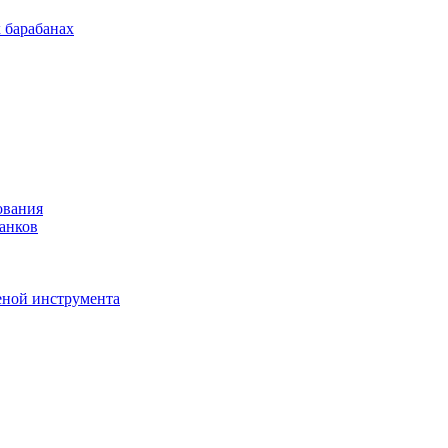
 барабанах
ования
анков
еной инструмента