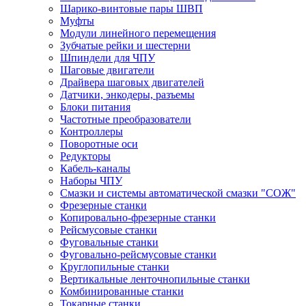
Шарико-винтовые пары ШВП
Муфты
Модули линейного перемещения
Зубчатые рейки и шестерни
Шпиндели для ЧПУ
Шаговые двигатели
Драйвера шаговых двигателей
Датчики, энкодеры, разъемы
Блоки питания
Частотные преобразователи
Контроллеры
Поворотные оси
Редукторы
Кабель-каналы
Наборы ЧПУ
Смазки и системы автоматической смазки "СОЖ"
Фрезерные станки
Копировально-фрезерные станки
Рейсмусовые станки
Фуговальные станки
Фуговально-рейсмусовые станки
Круглопильные станки
Вертикальные ленточнопильные станки
Комбинированные станки
Токарные станки