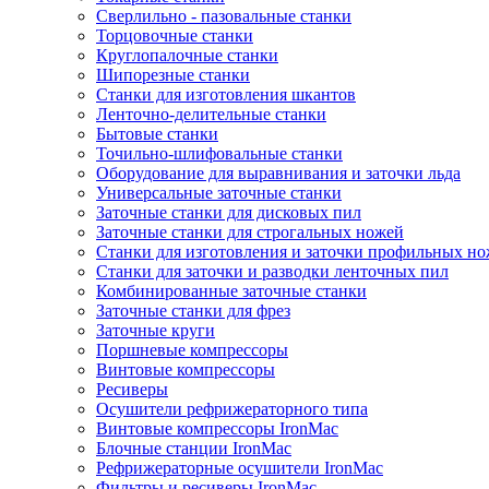
Сверлильно - пазовальные станки
Торцовочные станки
Круглопалочные станки
Шипорезные станки
Станки для изготовления шкантов
Ленточно-делительные станки
Бытовые станки
Точильно-шлифовальные станки
Оборудование для выравнивания и заточки льда
Универсальные заточные станки
Заточные станки для дисковых пил
Заточные станки для строгальных ножей
Станки для изготовления и заточки профильных н
Станки для заточки и разводки ленточных пил
Комбинированные заточные станки
Заточные станки для фрез
Заточные круги
Поршневые компрессоры
Винтовые компрессоры
Ресиверы
Осушители рефрижераторного типа
Винтовые компрессоры IronMac
Блочные станции IronMac
Рефрижераторные осушители IronMac
Фильтры и ресиверы IronMac