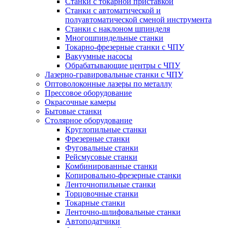
Станки с токарной приставкой
Станки с автоматической и
полуавтоматической сменой инструмента
Станки с наклоном шпинделя
Многошпиндельные станки
Токарно-фрезерные станки с ЧПУ
Вакуумные насосы
Обрабатывающие центры с ЧПУ
Лазерно-гравировальные станки с ЧПУ
Оптоволоконные лазеры по металлу
Прессовое оборудование
Окрасочные камеры
Бытовые станки
Столярное оборудование
Круглопильные станки
Фрезерные станки
Фуговальные станки
Рейсмусовые станки
Комбинированные станки
Копировально-фрезерные станки
Ленточнопильные станки
Торцовочные станки
Токарные станки
Ленточно-шлифовальные станки
Автоподатчики