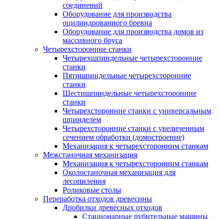
соединений
Оборудование для производства
оцилиндрованного бревна
Оборудование для производства домов из
массивного бруса
Четырехсторонние станки
Четырехшпиндельные четырехсторонние
станки
Пятишпиндельные четырехсторонние
станки
Шестишпиндельные четырехсторонние
станки
Четырехсторонние станки с универсальным
шпинделем
Четырехсторонние станки с увеличенным
сечением обработки (домостроение)
Механизация к четырехсторонним станкам
Межстаночная механизация
Механизация к четырехсторонним станкам
Околостаночная механизация для
лесопиления
Роликовые столы
Переработка отходов древесины
Дробилки древесных отходов
Стационарные рубительные машины