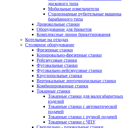
дискового типа
Мобильные измельчители
Стационарные рубительные машины
барабанного типа
Дровокольные станки
Оборудование для брикетов
Комплексные линии брикетирования
Котельные на отходах
Столярное оборудование
Фрезерные станки
Копировально-фрезерные станки
Рейсмусовые станки
Фуговальные станки
Фуговально-рейсмусовые станки
Круглопильные станки
Вертикальные ленточнопильные станки
Комбинированные станки
Токарные станки
Токарные станки для малогабаритных
изделий
Токарные станки с автоматической
подачей
Токарные станки с ручной подачей
Токарные станки с ЧПУ
Сверлильно - пазовальные станки