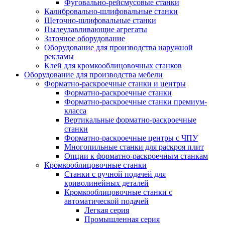
Фуговально-рейсмусовые станки
Калибровально-шлифовальные станки
Щеточно-шлифовальные станки
Пылеулавливающие агрегаты
Заточное оборудование
Оборудование для производства наружной
рекламы
Клей для кромкооблицовочных станков
Оборудование для производства мебели
Форматно-раскроечные станки и центры
Форматно-раскроечные станки
Форматно-раскроечные станки премиум-
класса
Вертикальные форматно-раскроечные
станки
Форматно-раскроечные центры с ЧПУ
Многопильные станки для раскроя плит
Опции к форматно-раскроечным станкам
Кромкооблицовочные станки
Станки с ручной подачей для
криволинейных деталей
Кромкооблицовочные станки с
автоматической подачей
Легкая серия
Промышленная серия