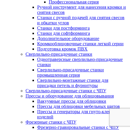
Профессиональная серия
Ручной инструмент для нанесения кромки и
снятия свесов
Станки с ручной подачей для снятия свесов
и обкатки углов
Станки для постформинга
Станки для софтформинга
Дополнительное оборудование
Кромкооблицовочные станки легкой серии
Подготовка кромок ПВХ
Сверлильно-присадочные станки
Однотраверсные сверлильно-присадочные
станки
Сверлильно-присадочные станки
промышленная серия
Сверлильно-монтажные станки для
присадки петель и фурнитуры
Сверлильно-присадочные станки с ЧПУ
Прессы и оборудование для облицовывания
Вакуумные прессы для облицовки
Прессы для облицовки мебельных щитов
Прессы и генераторы для гнуто-клееных
изделий
Фрезерные станки с ЧПУ
Фрезерно-гравировальные станки с ЧПУ