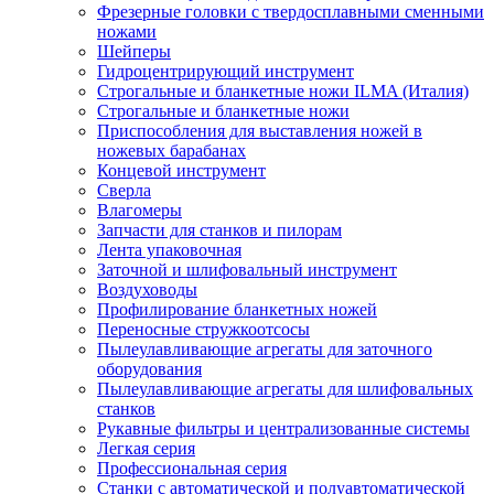
Фрезерные головки с твердосплавными сменными
ножами
Шейперы
Гидроцентрирующий инструмент
Строгальные и бланкетные ножи ILMA (Италия)
Cтрогальные и бланкетные ножи
Приспособления для выставления ножей в
ножевых барабанах
Концевой инструмент
Сверла
Влагомеры
Запчасти для станков и пилорам
Лента упаковочная
Заточной и шлифовальный инструмент
Воздуховоды
Профилирование бланкетных ножей
Переносные стружкоотсосы
Пылеулавливающие агрегаты для заточного
оборудования
Пылеулавливающие агрегаты для шлифовальных
станков
Рукавные фильтры и централизованные системы
Легкая серия
Профессиональная серия
Станки с автоматической и полуавтоматической