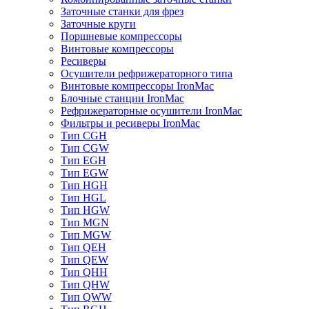
Заточные станки для фрез
Заточные круги
Поршневые компрессоры
Винтовые компрессоры
Ресиверы
Осушители рефрижераторного типа
Винтовые компрессоры IronMac
Блочные станции IronMac
Рефрижераторные осушители IronMac
Фильтры и ресиверы IronMac
Тип CGH
Тип CGW
Тип EGH
Тип EGW
Тип HGH
Тип HGL
Тип HGW
Тип MGN
Тип MGW
Тип QEH
Тип QEW
Тип QHH
Тип QHW
Тип QWW