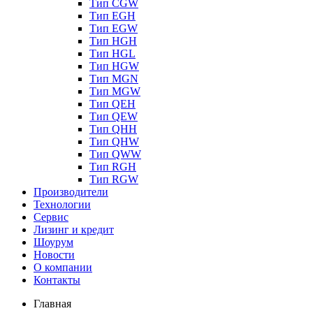
Тип CGW
Тип EGH
Тип EGW
Тип HGH
Тип HGL
Тип HGW
Тип MGN
Тип MGW
Тип QEH
Тип QEW
Тип QHH
Тип QHW
Тип QWW
Тип RGH
Тип RGW
Производители
Технологии
Сервис
Лизинг и кредит
Шоурум
Новости
О компании
Контакты
Главная