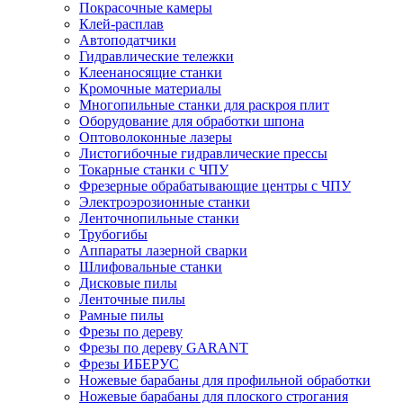
Покрасочные камеры
Клей-расплав
Автоподатчики
Гидравлические тележки
Клеенаносящие станки
Кромочные материалы
Многопильные станки для раскроя плит
Оборудование для обработки шпона
Оптоволоконные лазеры
Листогибочные гидравлические прессы
Токарные станки с ЧПУ
Фрезерные обрабатывающие центры с ЧПУ
Электроэрозионные станки
Ленточнопильные станки
Трубогибы
Аппараты лазерной сварки
Шлифовальные станки
Дисковые пилы
Ленточные пилы
Рамные пилы
Фрезы по дереву
Фрезы по дереву GARANT
Фрезы ИБЕРУС
Ножевые барабаны для профильной обработки
Ножевые барабаны для плоского строгания