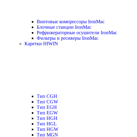
Винтовые компрессоры IronMac
Блочные станции IronMac
Рефрижераторные осушители IronMac
Фильтры и ресиверы IronMac
Каретки HIWIN
Тип CGH
Тип CGW
Тип EGH
Тип EGW
Тип HGH
Тип HGL
Тип HGW
Тип MGN