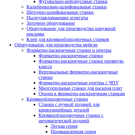
Фуговально-рейсмусовые станки
Калибровально-шлифовальные станки
Щеточно-шлифовальные станки
Пылеулавливающие агрегаты
Заточное оборудование
Оборудование для производства наружной
рекламы
Клей для кромкооблицовочных станков
Оборудование для производства мебели
Форматно-раскроечные станки и центры
Форматно-раскроечные станки
Форматно-раскроечные станки премиум-
класса
Вертикальные форматно-раскроечные
станки
Форматно-раскроечные центры с ЧПУ
Многопильные станки для раскроя плит
Опции к форматно-раскроечным станкам
Кромкооблицовочные станки
Станки с ручной подачей для
криволинейных деталей
Кромкооблицовочные станки с
автоматической подачей
Легкая серия
Промышленная серия