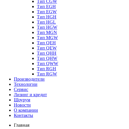
Тип CGW
Тип EGH
Тип EGW
Тип HGH
Тип HGL
Тип HGW
Тип MGN
Тип MGW
Тип QEH
Тип QEW
Тип QHH
Тип QHW
Тип QWW
Тип RGH
Тип RGW
Производители
Технологии
Сервис
Лизинг и кредит
Шоурум
Новости
О компании
Контакты
Главная