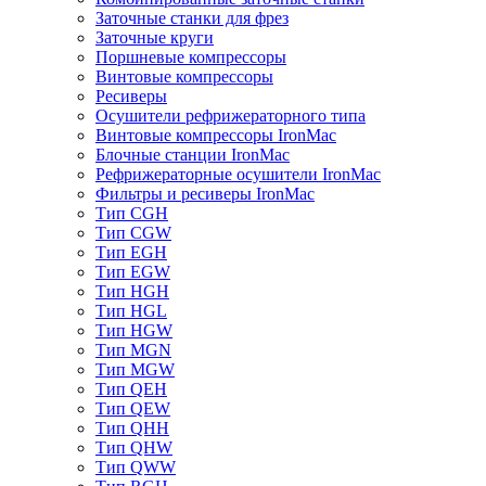
Заточные станки для фрез
Заточные круги
Поршневые компрессоры
Винтовые компрессоры
Ресиверы
Осушители рефрижераторного типа
Винтовые компрессоры IronMac
Блочные станции IronMac
Рефрижераторные осушители IronMac
Фильтры и ресиверы IronMac
Тип CGH
Тип CGW
Тип EGH
Тип EGW
Тип HGH
Тип HGL
Тип HGW
Тип MGN
Тип MGW
Тип QEH
Тип QEW
Тип QHH
Тип QHW
Тип QWW