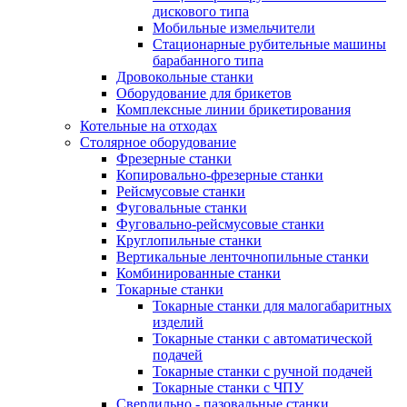
дискового типа
Мобильные измельчители
Стационарные рубительные машины
барабанного типа
Дровокольные станки
Оборудование для брикетов
Комплексные линии брикетирования
Котельные на отходах
Столярное оборудование
Фрезерные станки
Копировально-фрезерные станки
Рейсмусовые станки
Фуговальные станки
Фуговально-рейсмусовые станки
Круглопильные станки
Вертикальные ленточнопильные станки
Комбинированные станки
Токарные станки
Токарные станки для малогабаритных
изделий
Токарные станки с автоматической
подачей
Токарные станки с ручной подачей
Токарные станки с ЧПУ
Сверлильно - пазовальные станки