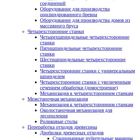
соединений
Оборудование для производства
оцилиндрованного бревна
Оборудование для производства домов из
массивного бруса
Четырехсторонние станки
Четырехшпиндельные четырехсторонние
станки
Пятишпиндельные четырехсторонние
станки
Шестишпиндельные четырехсторонние
станки
Четырехсторонние станки с универсальным
шпинделем
Четырехсторонние станки с увеличенным
сечением обработки (домостроение)
Механизация к четырехсторонним станкам
Межстаночная механизация
Механизация к четырехсторонним станкам
Околостаночная механизация для
лесопиления
Роликовые столы
Переработка отходов древесины
Дробилки древесных отходов
Стационарные рубительные машины