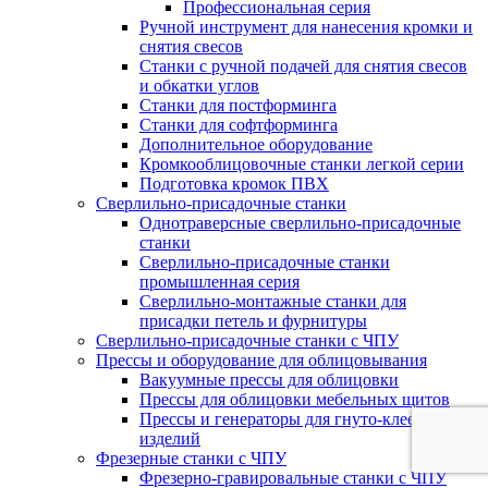
Профессиональная серия
Ручной инструмент для нанесения кромки и
снятия свесов
Станки с ручной подачей для снятия свесов
и обкатки углов
Станки для постформинга
Станки для софтформинга
Дополнительное оборудование
Кромкооблицовочные станки легкой серии
Подготовка кромок ПВХ
Сверлильно-присадочные станки
Однотраверсные сверлильно-присадочные
станки
Сверлильно-присадочные станки
промышленная серия
Сверлильно-монтажные станки для
присадки петель и фурнитуры
Сверлильно-присадочные станки с ЧПУ
Прессы и оборудование для облицовывания
Вакуумные прессы для облицовки
Прессы для облицовки мебельных щитов
Прессы и генераторы для гнуто-клееных
изделий
Фрезерные станки с ЧПУ
Фрезерно-гравировальные станки с ЧПУ