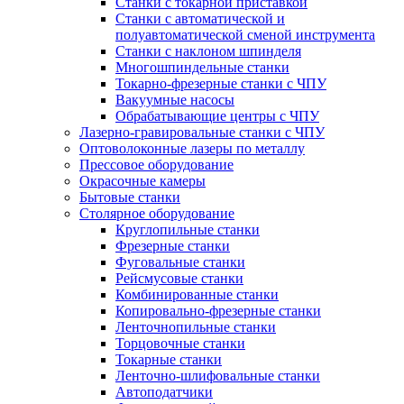
Станки с токарной приставкой
Станки с автоматической и
полуавтоматической сменой инструмента
Станки с наклоном шпинделя
Многошпиндельные станки
Токарно-фрезерные станки с ЧПУ
Вакуумные насосы
Обрабатывающие центры с ЧПУ
Лазерно-гравировальные станки с ЧПУ
Оптоволоконные лазеры по металлу
Прессовое оборудование
Окрасочные камеры
Бытовые станки
Столярное оборудование
Круглопильные станки
Фрезерные станки
Фуговальные станки
Рейсмусовые станки
Комбинированные станки
Копировально-фрезерные станки
Ленточнопильные станки
Торцовочные станки
Токарные станки
Ленточно-шлифовальные станки
Автоподатчики