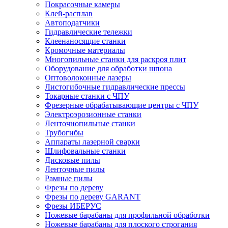
Покрасочные камеры
Клей-расплав
Автоподатчики
Гидравлические тележки
Клеенаносящие станки
Кромочные материалы
Многопильные станки для раскроя плит
Оборудование для обработки шпона
Оптоволоконные лазеры
Листогибочные гидравлические прессы
Токарные станки с ЧПУ
Фрезерные обрабатывающие центры с ЧПУ
Электроэрозионные станки
Ленточнопильные станки
Трубогибы
Аппараты лазерной сварки
Шлифовальные станки
Дисковые пилы
Ленточные пилы
Рамные пилы
Фрезы по дереву
Фрезы по дереву GARANT
Фрезы ИБЕРУС
Ножевые барабаны для профильной обработки
Ножевые барабаны для плоского строгания