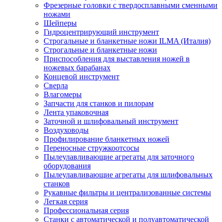
Фрезерные головки с твердосплавными сменными
ножами
Шейперы
Гидроцентрирующий инструмент
Строгальные и бланкетные ножи ILMA (Италия)
Cтрогальные и бланкетные ножи
Приспособления для выставления ножей в
ножевых барабанах
Концевой инструмент
Сверла
Влагомеры
Запчасти для станков и пилорам
Лента упаковочная
Заточной и шлифовальный инструмент
Воздуховоды
Профилирование бланкетных ножей
Переносные стружкоотсосы
Пылеулавливающие агрегаты для заточного
оборудования
Пылеулавливающие агрегаты для шлифовальных
станков
Рукавные фильтры и централизованные системы
Легкая серия
Профессиональная серия
Станки с автоматической и полуавтоматической