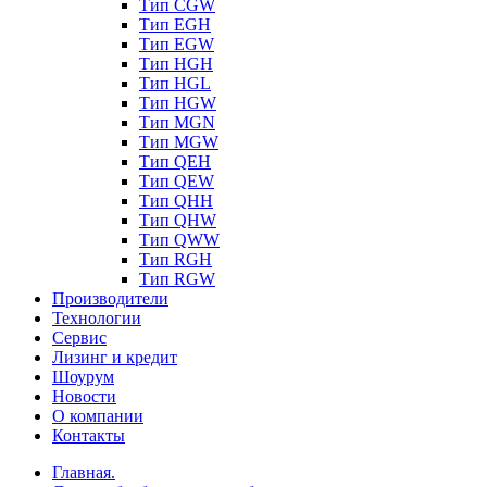
Тип CGW
Тип EGH
Тип EGW
Тип HGH
Тип HGL
Тип HGW
Тип MGN
Тип MGW
Тип QEH
Тип QEW
Тип QHH
Тип QHW
Тип QWW
Тип RGH
Тип RGW
Производители
Технологии
Сервис
Лизинг и кредит
Шоурум
Новости
О компании
Контакты
Главная.