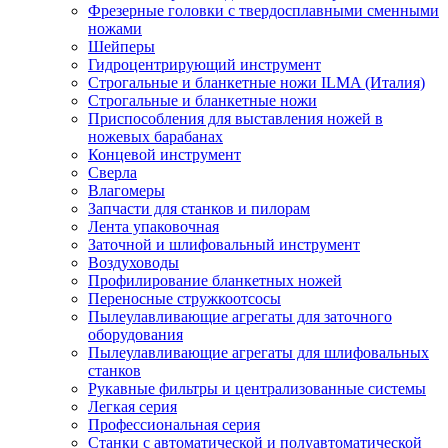
Фрезерные головки с твердосплавными сменными
ножами
Шейперы
Гидроцентрирующий инструмент
Строгальные и бланкетные ножи ILMA (Италия)
Cтрогальные и бланкетные ножи
Приспособления для выставления ножей в
ножевых барабанах
Концевой инструмент
Сверла
Влагомеры
Запчасти для станков и пилорам
Лента упаковочная
Заточной и шлифовальный инструмент
Воздуховоды
Профилирование бланкетных ножей
Переносные стружкоотсосы
Пылеулавливающие агрегаты для заточного
оборудования
Пылеулавливающие агрегаты для шлифовальных
станков
Рукавные фильтры и централизованные системы
Легкая серия
Профессиональная серия
Станки с автоматической и полуавтоматической