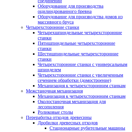
соединений
Оборудование для производства
оцилиндрованного бревна
Оборудование для производства домов из
массивного бруса
Четырехсторонние станки
Четырехшпиндельные четырехсторонние
станки
Пятишпиндельные четырехсторонние
станки
Шестишпиндельные четырехсторонние
станки
Четырехсторонние станки с универсальным
шпинделем
Четырехсторонние станки с увеличенным
сечением обработки (домостроение)
Механизация к четырехсторонним станкам
Межстаночная механизация
Механизация к четырехсторонним станкам
Околостаночная механизация для
лесопиления
Роликовые столы
Переработка отходов древесины
Дробилки древесных отходов
Стационарные рубительные машины