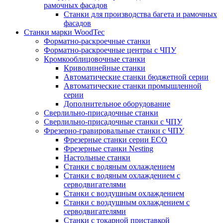
рамочных фасадов
Станки для производства багета и рамочных
фасадов
Станки марки WoodTec
Форматно-раскроечные станки
Форматно-раскроечные центры с ЧПУ
Кромкооблицовочные станки
Криволинейные станки
Автоматические станки бюджетной серии
Автоматические станки промышленной
серии
Дополнительное оборудование
Сверлильно-присадочные станки
Сверлильно-присадочные станки с ЧПУ
Фрезерно-гравировальные станки с ЧПУ
Фрезерные станки серии ECO
Фрезерные станки Nesting
Настольные станки
Станки с водяным охлаждением
Станки с водяным охлаждением с
серводвигателями
Станки с воздушным охлаждением
Станки с воздушным охлаждением с
серводвигателями
Станки с токарной приставкой