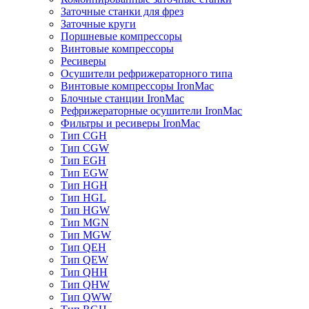
Заточные станки для фрез
Заточные круги
Поршневые компрессоры
Винтовые компрессоры
Ресиверы
Осушители рефрижераторного типа
Винтовые компрессоры IronMac
Блочные станции IronMac
Рефрижераторные осушители IronMac
Фильтры и ресиверы IronMac
Тип CGH
Тип CGW
Тип EGH
Тип EGW
Тип HGH
Тип HGL
Тип HGW
Тип MGN
Тип MGW
Тип QEH
Тип QEW
Тип QHH
Тип QHW
Тип QWW