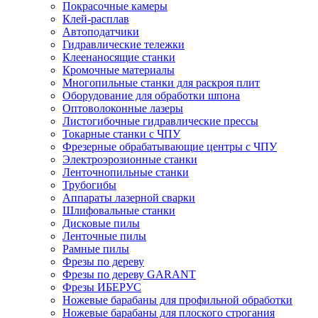
Покрасочные камеры
Клей-расплав
Автоподатчики
Гидравлические тележки
Клеенаносящие станки
Кромочные материалы
Многопильные станки для раскроя плит
Оборудование для обработки шпона
Оптоволоконные лазеры
Листогибочные гидравлические прессы
Токарные станки с ЧПУ
Фрезерные обрабатывающие центры с ЧПУ
Электроэрозионные станки
Ленточнопильные станки
Трубогибы
Аппараты лазерной сварки
Шлифовальные станки
Дисковые пилы
Ленточные пилы
Рамные пилы
Фрезы по дереву
Фрезы по дереву GARANT
Фрезы ИБЕРУС
Ножевые барабаны для профильной обработки
Ножевые барабаны для плоского строгания