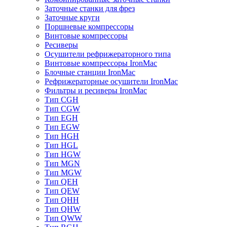
Заточные станки для фрез
Заточные круги
Поршневые компрессоры
Винтовые компрессоры
Ресиверы
Осушители рефрижераторного типа
Винтовые компрессоры IronMac
Блочные станции IronMac
Рефрижераторные осушители IronMac
Фильтры и ресиверы IronMac
Тип CGH
Тип CGW
Тип EGH
Тип EGW
Тип HGH
Тип HGL
Тип HGW
Тип MGN
Тип MGW
Тип QEH
Тип QEW
Тип QHH
Тип QHW
Тип QWW