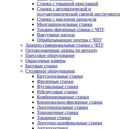
Станки с токарной приставкой
Станки с автоматической и
полуавтоматической сменой инструмента
Станки с наклоном шпинделя
Многошпиндельные станки
Токарно-фрезерные станки с ЧПУ
Вакуумные насосы
Обрабатывающие центры с ЧПУ
Лазерно-гравировальные станки с ЧПУ
Оптоволоконные лазеры по металлу
Прессовое оборудование
Окрасочные камеры
Бытовые станки
Столярное оборудование
Круглопильные станки
Фрезерные станки
Фуговальные станки
Рейсмусовые станки
Комбинированные станки
Копировально-фрезерные станки
Ленточнопильные станки
Торцовочные станки
Токарные станки
Ленточно-шлифовальные станки
Автоподатчики