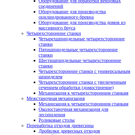
Оборудование для обработки венцовых
соединений
Оборудование для производства
оцилиндрованного бревна
Оборудование для производства домов из
массивного бруса
Четырехсторонние станки
Четырехшпиндельные четырехсторонние
станки
Пятишпиндельные четырехсторонние
станки
Шестишпиндельные четырехсторонние
станки
Четырехсторонние станки с универсальным
шпинделем
Четырехсторонние станки с увеличенным
сечением обработки (домостроение)
Механизация к четырехсторонним станкам
Межстаночная механизация
Механизация к четырехсторонним станкам
Околостаночная механизация для
лесопиления
Роликовые столы
Переработка отходов древесины
Дробилки древесных отходов