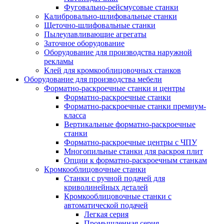
Фуговально-рейсмусовые станки
Калибровально-шлифовальные станки
Щеточно-шлифовальные станки
Пылеулавливающие агрегаты
Заточное оборудование
Оборудование для производства наружной
рекламы
Клей для кромкооблицовочных станков
Оборудование для производства мебели
Форматно-раскроечные станки и центры
Форматно-раскроечные станки
Форматно-раскроечные станки премиум-
класса
Вертикальные форматно-раскроечные
станки
Форматно-раскроечные центры с ЧПУ
Многопильные станки для раскроя плит
Опции к форматно-раскроечным станкам
Кромкооблицовочные станки
Станки с ручной подачей для
криволинейных деталей
Кромкооблицовочные станки с
автоматической подачей
Легкая серия
Промышленная серия