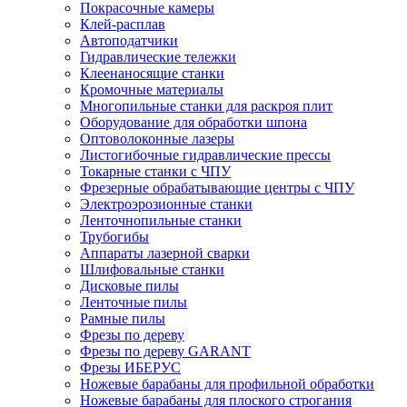
Покрасочные камеры
Клей-расплав
Автоподатчики
Гидравлические тележки
Клеенаносящие станки
Кромочные материалы
Многопильные станки для раскроя плит
Оборудование для обработки шпона
Оптоволоконные лазеры
Листогибочные гидравлические прессы
Токарные станки с ЧПУ
Фрезерные обрабатывающие центры с ЧПУ
Электроэрозионные станки
Ленточнопильные станки
Трубогибы
Аппараты лазерной сварки
Шлифовальные станки
Дисковые пилы
Ленточные пилы
Рамные пилы
Фрезы по дереву
Фрезы по дереву GARANT
Фрезы ИБЕРУС
Ножевые барабаны для профильной обработки
Ножевые барабаны для плоского строгания