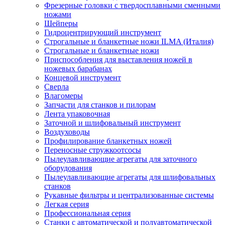
Фрезерные головки с твердосплавными сменными
ножами
Шейперы
Гидроцентрирующий инструмент
Строгальные и бланкетные ножи ILMA (Италия)
Cтрогальные и бланкетные ножи
Приспособления для выставления ножей в
ножевых барабанах
Концевой инструмент
Сверла
Влагомеры
Запчасти для станков и пилорам
Лента упаковочная
Заточной и шлифовальный инструмент
Воздуховоды
Профилирование бланкетных ножей
Переносные стружкоотсосы
Пылеулавливающие агрегаты для заточного
оборудования
Пылеулавливающие агрегаты для шлифовальных
станков
Рукавные фильтры и централизованные системы
Легкая серия
Профессиональная серия
Станки с автоматической и полуавтоматической