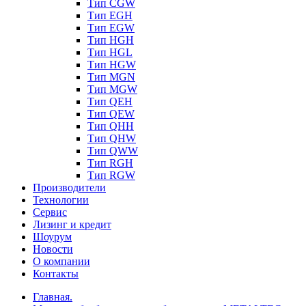
Тип CGW
Тип EGH
Тип EGW
Тип HGH
Тип HGL
Тип HGW
Тип MGN
Тип MGW
Тип QEH
Тип QEW
Тип QHH
Тип QHW
Тип QWW
Тип RGH
Тип RGW
Производители
Технологии
Сервис
Лизинг и кредит
Шоурум
Новости
О компании
Контакты
Главная.